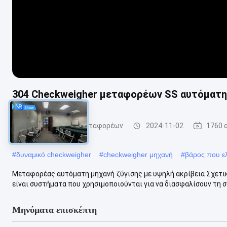
304 Checkweigher μεταφορέων SS αυτόματη
Ελεγκτής βάρους μεταφορέων
2024-11-02
1760 
#
δυναμικό checkweigher
#
checkweigher μηχανή
#
βάρος που ελ
Μεταφορέας αυτόματη μηχανή ζύγισης με υψηλή ακρίβεια Σχετικ
είναι συστήματα που χρησιμοποιούνται για να διασφαλίσουν τη σ
Μηνύματα επισκέπτη