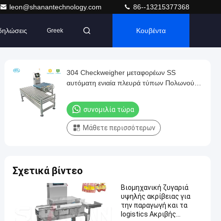
leon@shanantechnology.com
86--13215377368
δηλώσεις
Κουβέντα
Greek
304 Checkweigher μεταφορέων SS
αυτόματη ενιαία πλευρά τύπων Πολωνού
μηχανών
συνομιλία τώρα
Μάθετε περισσότερων
Σχετικά βίντεο
Βιομηχανική ζυγαριά
υψηλής ακρίβειας για
την παραγωγή και τα
logistics Ακριβής