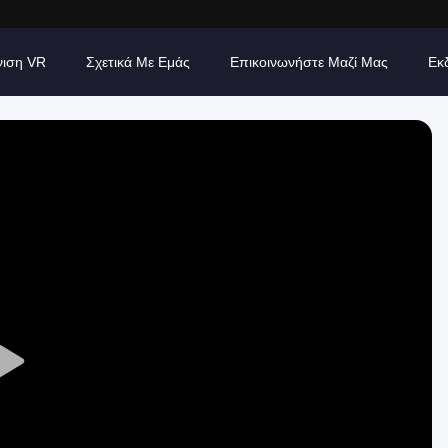
νιση VR
Σχετικά Με Εμάς
Επικοινωνήστε Μαζί Μας
Εκ
Play
Video