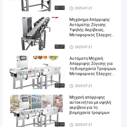
μέτρηση βάρους
Ελεγκτής βάρους μεταφορέ
00:13
2025-07-21
ων
Μηχάνημα Απόρριψης
Αυτόματης Ζύγισης
Υψηλής Ακρίβειας,
Μεταφορικός Έλεγχος
Βάρους για τη
Βιομηχανία Τροφίμων,
Ελεγκτής βάρους μεταφορέ
00:27
2025-07-21
Φαρμακευτικά Προϊόντα
ων
Αυτόματη Μηχανή
Απόρριψης Ζύγισης για
τη Βιομηχανία Τροφίμων,
Μεταφορικός Έλεγχος
Συσκευασίας, Διαλογέας
Βάρους 300g-30kg
Ελεγκτής βάρους μεταφορέ
00:39
2025-07-21
ων
Μηχανή απόρριψης
αυτοκινήτου με υψηλή
ακρίβεια για τη
βιομηχανία τροφίμων
Ελεγκτής βάρους μεταφορέ
01:03
2025-07-21