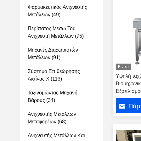
Φαρμακευτικός Ανιχνευτής
Μετάλλων
(49)
Περίπατος Μέσω Του
Ανιχνευτή Μετάλλων
(75)
Μηχανές Διαχωριστών
Μετάλλων
(91)
Βίντεο
Σύστημα Επιθεώρησης
Υψηλή ταχύ
Ακτίνας X
(113)
Βιομηχανικ
Εξοπλισμό
Ταξινομώντας Μηχανή
ακρίβειας 
Βάρους
(34)
Πάρτ
Ανιχνευτής Μετάλλων
Μεταφορέων
(68)
Ανιχνευτής Μετάλλων Και