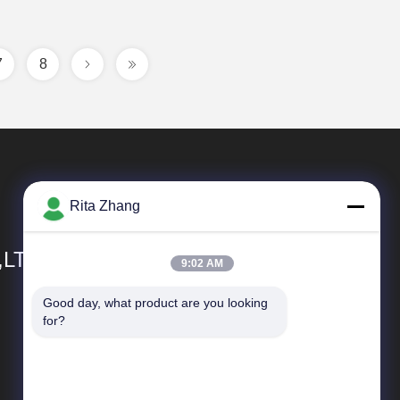
7
8
Rita Zhang
,LTD
9:02 AM
Good day, what product are you looking 
Γρήγορες Συνδέσεις
for?
Σχεδιάγραμμα επιχείρησης
Γύρος εργοστασίων