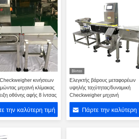
Βίντεο
 Checkweigher κινήσεων
Ελεγκτής βάρους μεταφορέων
ομώντας μηχανή κλίμακας
υψηλής ταχύτητας/δυναμική
δειξη οθόνης αφής 8 ίντσας
Checkweigher μηχανή
ε την καλύτερη τιμή
Πάρτε την καλύτερη 