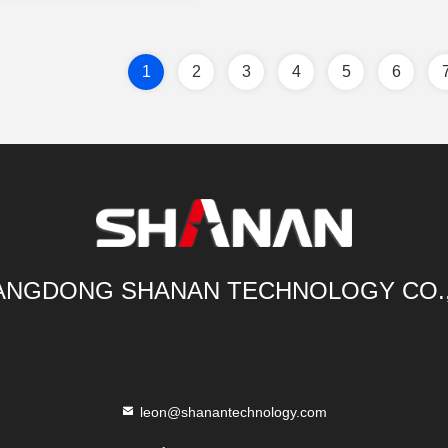
1
2
3
4
5
6
NGDONG SHANAN TECHNOLOGY CO.
leon@shanantechnology.com