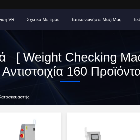
νιση VR
Σχετικά Με Εμάς
Επικοινωνήστε Μαζί Μας
Εκ
ιά [ Weight Checking Mac
Αντιστοιχία 160 Προϊόντ
 Κατασκευαστής