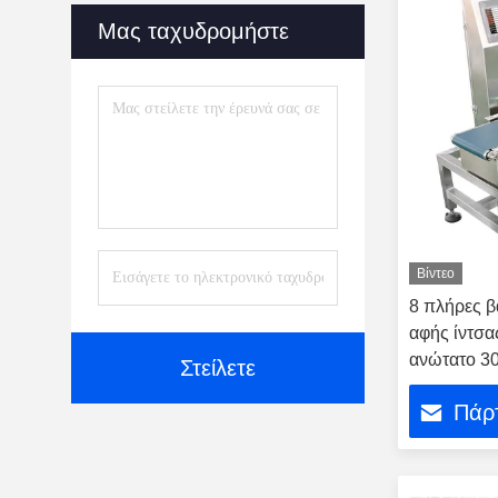
Μας ταχυδρομήστε
Βίντεο
8 πλήρες 
αφής ίντσα
ανώτατο 3
Στείλετε
Πάρτ