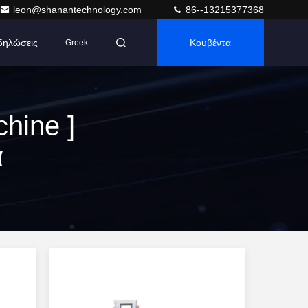
leon@shanantechnology.com
86--13215377368
δηλώσεις
Κουβέντα
Greek
hine ]
α