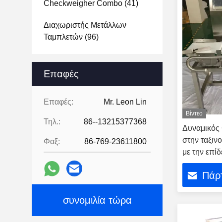
Checkweigher Combo
(41)
Διαχωριστής Μετάλλων
Ταμπλετών
(96)
Επαφές
Επαφές:
Mr. Leon Lin
Βίντεο
Τηλ.:
86--13215377368
Δυναμικός
στην ταξιν
Φαξ:
86-769-23611800
με την επί
Πάρτ
συνομιλία τώρα