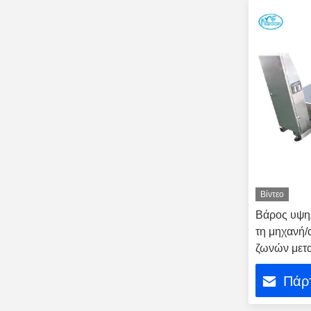
Βίντεο
Βάρος υψηλ
τη μηχανή/
ζωνών μετ
Πάρτ