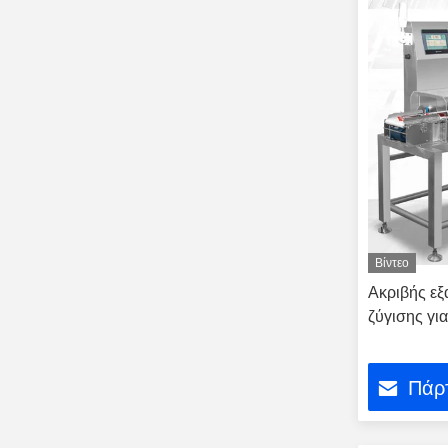
Βίντεο
Ακριβής εξ
ζύγισης γι
Πάρτ