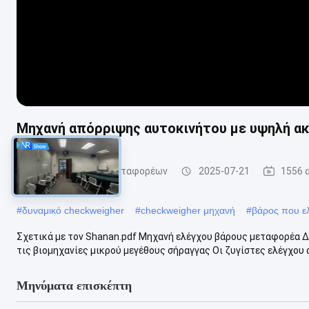
Μηχανή απόρριψης αυτοκινήτου με υψηλή ακρ
Ελεγκτής βάρους μεταφορέων
2025-07-21
1556 
#
δυναμικό checkweigher
#
checkweigher μηχανή
#
βάρος που ελ
Σχετικά με τον Shanan.pdf Μηχανή ελέγχου βάρους μεταφορέα Δ
τις βιομηχανίες μικρού μεγέθους σήραγγας Οι ζυγίστες ελέγχου α
Μηνύματα επισκέπτη