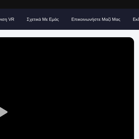
νιση VR
Σχετικά Με Εμάς
Επικοινωνήστε Μαζί Μας
Εκ
Play
Video