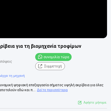
ίβεια για τη βιομηχανία τροφίμων
συνομιλία τώρα
απόψεις
Συμμετοχή
έγχει τη μηχανή
υναμική ψηφιακή επεξεργασία σήματος υψηλή ακρίβεια για όλες
ποτελούν εδώ και π....
Δείτε περισσότερα
Αφήστε μήνυμα.