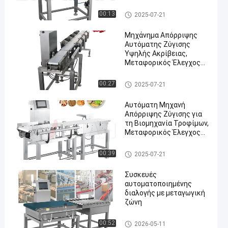
μέτρηση βάρους
Ελεγκτής βάρους μεταφορέ
00:13
2025-07-21
ων
Μηχάνημα Απόρριψης
Αυτόματης Ζύγισης
Υψηλής Ακρίβειας,
Μεταφορικός Έλεγχος
Βάρους για τη
Βιομηχανία Τροφίμων,
Ελεγκτής βάρους μεταφορέ
00:27
2025-07-21
Φαρμακευτικά Προϊόντα
ων
Αυτόματη Μηχανή
Απόρριψης Ζύγισης για
τη Βιομηχανία Τροφίμων,
Μεταφορικός Έλεγχος
Συσκευασίας, Διαλογέας
Βάρους 300g-30kg
Ελεγκτής βάρους μεταφορέ
00:39
2025-07-21
ων
Συσκευές
αυτοματοποιημένης
διαλογής με μεταγωγική
ζώνη
Ελεγκτής βάρους μεταφορέ
00:52
2026-05-11