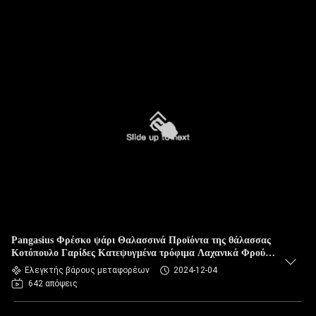
Pangasius Φρέσκο ψάρι Θαλασσινά Προϊόντα της θάλασσας
Κοτόπουλο Γαρίδες Κατεψυγμένα τρόφιμα Λαχανικά Φρούτα
Πολλαπλό στάδιο ζύγισης Τροποποιητική μηχανή Check Wei
Ελεγκτής βάρους μεταφορέων
2024-12-04
642 απόψεις