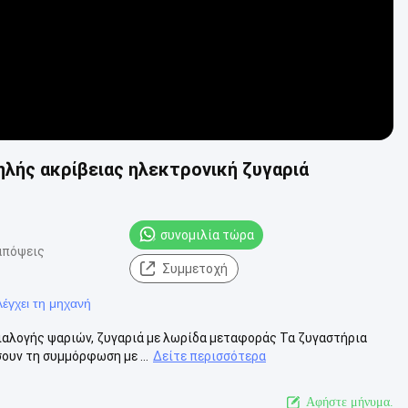
ής ακρίβειας ηλεκτρονική ζυγαριά
συνομιλία τώρα
απόψεις
Συμμετοχή
έγχει τη μηχανή
διαλογής ψαριών, ζυγαριά με λωρίδα μεταφοράς Τα ζυγαστήρια
ουν τη συμμόρφωση με ...
Δείτε περισσότερα
Αφήστε μήνυμα.