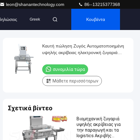
leon@shanantechnology.com
86--13215377368
δηλώσεις
Κουβέντα
Greek
Καυτή πώληση Ζυγός Αυτοματοποιημένη
υψηλής ακρίβειας ηλεκτρονική ζυγαριά
ηλεκτρονική έξυπνη ζυγαριά
συνομιλία τώρα
Μάθετε περισσότερων
Σχετικά βίντεο
Βιομηχανική ζυγαριά
υψηλής ακρίβειας για
την παραγωγή και τα
logistics Ακριβής