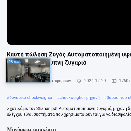
Καυτή πώληση Ζυγός Αυτοματοποιημένη υψηλ
ηλεκτρονική έξυπνη ζυγαριά
Ελεγκτής βάρους μεταφορέων
2024-12-20
1760 
#
δυναμικό checkweigher
#
checkweigher μηχανή
#
βάρος που ελ
Σχετικά με τον Shanan.pdf Αυτοματοποιημένη ζυγαριά, μηχανή 
ελέγχου είναι συστήματα που χρησιμοποιούνται για να διασφαλίσ
Μηνύματα επισκέπτη