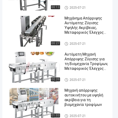
μέτρηση βάρους
Ελεγκτής βάρους μεταφορέ
00:13
2025-07-21
ων
Μηχάνημα Απόρριψης
Αυτόματης Ζύγισης
Υψηλής Ακρίβειας,
Μεταφορικός Έλεγχος
Βάρους για τη
Βιομηχανία Τροφίμων,
Ελεγκτής βάρους μεταφορέ
00:27
2025-07-21
Φαρμακευτικά Προϊόντα
ων
Αυτόματη Μηχανή
Απόρριψης Ζύγισης για
τη Βιομηχανία Τροφίμων,
Μεταφορικός Έλεγχος
Συσκευασίας, Διαλογέας
Βάρους 300g-30kg
Ελεγκτής βάρους μεταφορέ
00:39
2025-07-21
ων
Μηχανή απόρριψης
αυτοκινήτου με υψηλή
ακρίβεια για τη
βιομηχανία τροφίμων
Ελεγκτής βάρους μεταφορέ
01:03
2025-07-21