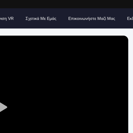
νιση VR
Σχετικά Με Εμάς
Επικοινωνήστε Μαζί Μας
Εκ
Play
Video