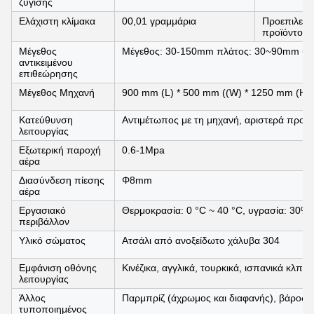
ζύγισης
Ελάχιστη κλίμακα
00,01 γραμμάρια
Προεπιλεγμ
προϊόντος
Μέγεθος
Μέγεθος: 30-150mm πλάτος: 30~90mm ύ
αντικειμένου
επιθεώρησης
Μέγεθος Μηχανή
900 mm (L) * 500 mm ((W) * 1250 mm (H)
Κατεύθυνση
Αντιμέτωπος με τη μηχανή, αριστερά προς 
λειτουργίας
Εξωτερική παροχή
0.6-1Mpa
αέρα
Διασύνδεση πίεσης
Φ8mm
αέρα
Εργασιακό
Θερμοκρασία: 0 °C ~ 40 °C, υγρασία: 30%
περιβάλλον
Υλικό σώματος
Ατσάλι από ανοξείδωτο χάλυβα 304
Εμφάνιση οθόνης
Κινέζικα, αγγλικά, τουρκικά, ισπανικά κλπ.
λειτουργίας
Άλλος
Παρμπρίζ (άχρωμος και διαφανής), βάρος
τυποποιημένος