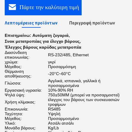
Πάρτε την καλύτερη τιμή
Λεπτομέρειες προϊόντων
Περιγραφή προϊόντων
Επισημαίνω:
Αυτόματη ζυγαριά
,
Σνακ μετατροπέας για έλεγχο βάρους
,
Έλεγχος βάρους καρύδας μετατροπέα
Διασύνδεση
RS-232/485, Ethernet
επικοινωνίας:
χρώμα:
γκρί
Μέγεθος:
Προσαρμόσιμη
Θέρμανση
-20°C~60°C
αποθήκευσης:
Αγγλικά, ισπανικά, γαλλικά ή
Γλώσσα:
προσαρμοσμένα
Εργασιακή υγρασία:
10%-90% RH
Ψηλά ύψη:
750±50MM (μπορεί να προσαρμοστεί)
έλεγχος του βάρους των συσκευασιών
Χρήση κλίμακας:
τροφίμων
Επικοινωνία:
RS485
Ταχύτητα:
Υψηλή
Μέγεθος:
Προσαρμοσμένο
Υλικό:
Ατσάλι ατσάλι
Μονάδα βάρους:
Kg/Lb