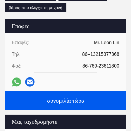
βάρος που ελέγχει τη μηχανή
Επαφές
Επαφές:
Mr. Leon Lin
Τηλ.:
86--13215377368
Φαξ:
86-769-23611800
συνομιλία τώρα
Μας ταχυδρομήστε