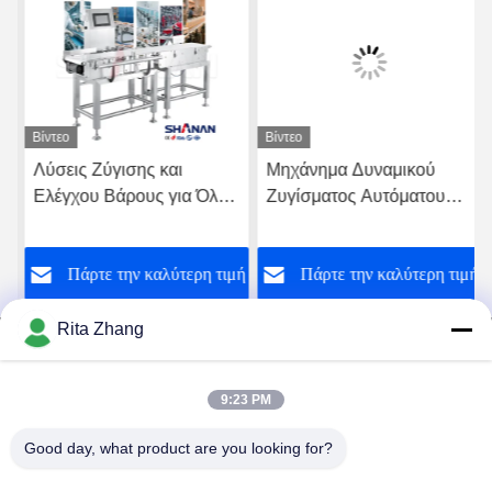
Βίντεο
Βίντεο
Λύσεις Ζύγισης και
Μηχάνημα Δυναμικού
Ελέγχου Βάρους για Όλες
Ζυγίσματος Αυτόματου
τις Βιομηχανίες -
Ζυγίσματος Υψηλής
Ζυγιστικός Μεταφορικός
Ακρίβειας για Συσκευασία
ή
Πάρτε την καλύτερη τιμή
Πάρτε την καλύτερη τιμή
Ιμάντας
Τροφίμων
Rita Zhang
9:23 PM
GUANGDONG SHANAN TECHNOLOGY
Good day, what product are you looking for?
CO.,LTD