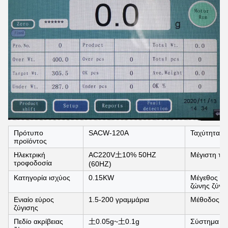
Πρότυπο
SACW-120A
Ταχύτητα μ
προϊόντος
Ηλεκτρική
AC220V土10% 50HZ
Μέγιστη τα
τροφοδοσία
(60HZ)
Κατηγορία ισχύος
0.15KW
Μέγεθος με
ζώνης ζύγι
Ενιαίο εύρος
1.5-200 γραμμάρια
Μέθοδος εξ
ζύγισης
Πεδίο ακρίβειας
土0.05g~土0.1g
Σύστημα ελ