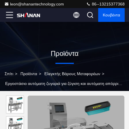
leon@shanantechnology.com
86--13215377368
Κουβέντα
Προϊόντα
Σπίτι
>
Προϊόντα
>
Ελεγκτής Βάρους Μεταφορέων
>
Εργοστάσιο αυτόματη ζυγαριά για ζύγιση και αυτόματη απόρριψη
καρπών και σνακ μετατροπέας ελέγχου βάρους