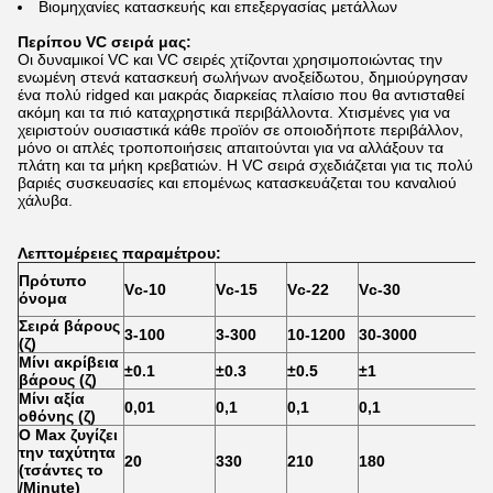
Βιομηχανίες κατασκευής και επεξεργασίας μετάλλων
Περίπου VC σειρά μας:
Οι δυναμικοί VC και VC σειρές χτίζονται χρησιμοποιώντας την
ενωμένη στενά κατασκευή σωλήνων ανοξείδωτου, δημιούργησαν
ένα πολύ ridged και μακράς διαρκείας πλαίσιο που θα αντισταθεί
ακόμη και τα πιό καταχρηστικά περιβάλλοντα. Χτισμένες για να
χειριστούν ουσιαστικά κάθε προϊόν σε οποιοδήποτε περιβάλλον,
μόνο οι απλές τροποποιήσεις απαιτούνται για να αλλάξουν τα
πλάτη και τα μήκη κρεβατιών. Η VC σειρά σχεδιάζεται για τις πολύ
βαριές συσκευασίες και επομένως κατασκευάζεται του καναλιού
χάλυβα.
Λεπτομέρειες παραμέτρου:
Πρότυπο
Vc-10
Vc-15
Vc-22
Vc-30
όνομα
Σειρά βάρους
3-100
3-300
10-1200
30-3000
(ζ)
Μίνι ακρίβεια
±0.1
±0.3
±0.5
±1
βάρους (ζ)
Μίνι αξία
0,01
0,1
0,1
0,1
οθόνης (ζ)
Ο Max ζυγίζει
την ταχύτητα
20
330
210
180
(τσάντες το
/Minute)