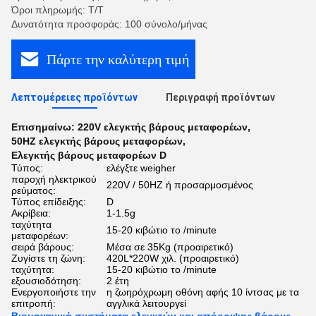
Όροι πληρωμής: T/T
Δυνατότητα προσφοράς: 100 σύνολο/μήνας
Πάρτε την καλύτερη τιμή
Λεπτομέρειες προϊόντων
Περιγραφή προϊόντων
Επισημαίνω:
220V ελεγκτής βάρους μεταφορέων
,
50HZ ελεγκτής βάρους μεταφορέων
,
Ελεγκτής βάρους μεταφορέων D
Τύπος:
ελέγξτε weigher
παροχή ηλεκτρικού
220V / 50HZ ή προσαρμοσμένος
ρεύματος:
Τύπος επίδειξης:
D
Ακρίβεια:
1-1.5g
ταχύτητα
15-20 κιβώτιο το /minute
μεταφορέων:
σειρά βάρους:
Μέσα σε 35Kg (προαιρετικό)
Ζυγίστε τη ζώνη:
420L*220W χιλ. (προαιρετικό)
ταχύτητα:
15-20 κιβώτιο το /minute
εξουσιοδότηση:
2 έτη
Ενεργοποιήστε την
η ζωηρόχρωμη οθόνη αφής 10 ίντσας με τα
επιτροπή:
αγγλικά λειτουργεί