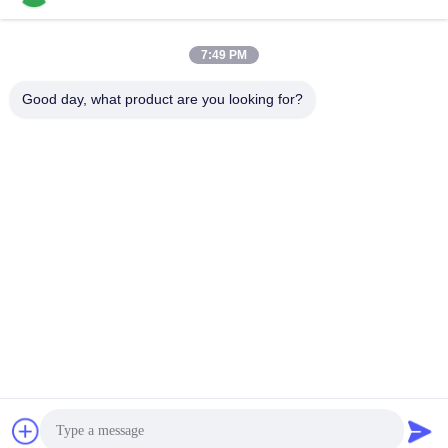
7:49 PM
GUANGDONG SHANAN TECHNOLOGY
Good day, what product are you looking for?
CO.,LTD
leon@shanantechnology.com
86--13215377368
2/F, BLDG. 1, υπόλοιπος κόσμος 1, Shijing IND. Ζώνη,
Sangyuan, Dongcheng ST, Dongguan, Guangdong, Κίνα
(ηπειρωτική χώρα)
Καλή ποιότητα της Κίνας Ανιχνευτής μετάλλων τροφίμων
Προμηθευτής. Πνευματικά δικαιώματα © 2018-2026
GUANGDONG SHANAN TECHNOLOGY CO.,LTD .
Διατηρούνται όλα τα πνευματικά δικαιώματα.