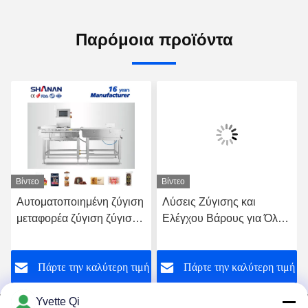
Παρόμοια προϊόντα
Βίντεο
Βίντεο
Αυτοματοποιημένη ζύγιση
Λύσεις Ζύγισης και
μεταφορέα ζύγιση ζύγισης
Ελέγχου Βάρους για Όλες
Τροφική συσκευασία
τις Βιομηχανίες -
Ζυγιστικός Μεταφορικός
ή
Πάρτε την καλύτερη τιμή
Πάρτε την καλύτερη τιμή
Ιμάντας
Yvette Qi