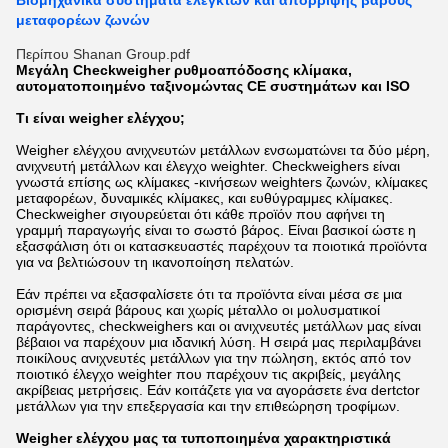
Βιομηχανικά συστήματα ελεγκτών και απόρριψης βάρους
μεταφορέων ζωνών
Περίπου Shanan Group.pdf
Μεγάλη Checkweigher ρυθμοαπόδοσης κλίμακα,
αυτοματοποιημένο ταξινομώντας CE συστημάτων και ISO
Τι είναι weigher ελέγχου;
Weigher ελέγχου ανιχνευτών μετάλλων ενσωματώνει τα δύο μέρη,
ανιχνευτή μετάλλων και έλεγχο weighter. Checkweighers είναι
γνωστά επίσης ως κλίμακες -κινήσεων weighters ζωνών, κλίμακες
μεταφορέων, δυναμικές κλίμακες, και ευθύγραμμες κλίμακες.
Checkweigher σιγουρεύεται ότι κάθε προϊόν που αφήνει τη
γραμμή παραγωγής είναι το σωστό βάρος. Είναι βασικοί ώστε η
εξασφάλιση ότι οι κατασκευαστές παρέχουν τα ποιοτικά προϊόντα
για να βελτιώσουν τη ικανοποίηση πελατών.
Εάν πρέπει να εξασφαλίσετε ότι τα προϊόντα είναι μέσα σε μια
ορισμένη σειρά βάρους και χωρίς μέταλλο οι μολυσματικοί
παράγοντες, checkweighers και οι ανιχνευτές μετάλλων μας είναι
βέβαιοι να παρέχουν μια ιδανική λύση. Η σειρά μας περιλαμβάνει
ποικίλους ανιχνευτές μετάλλων για την πώληση, εκτός από τον
ποιοτικό έλεγχο weighter που παρέχουν τις ακριβείς, μεγάλης
ακρίβειας μετρήσεις. Εάν κοιτάζετε για να αγοράσετε ένα dertctor
μετάλλων για την επεξεργασία και την επιθεώρηση τροφίμων.
Weigher ελέγχου μας τα τυποποιημένα χαρακτηριστικά