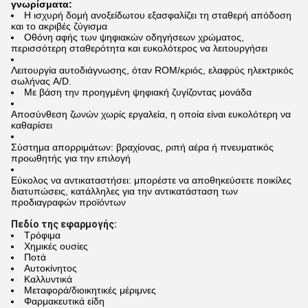
γνωρίσματα:
Η ισχυρή δομή ανοξείδωτου εξασφαλίζει τη σταθερή απόδοση
και το ακριβές ζύγισμα
Οθόνη αφής των ψηφιακών οδηγήσεων χρώματος,
περισσότερη σταθερότητα και ευκολότερος να λειτουργήσει
Λειτουργία αυτοδιάγνωσης, όταν ROM/κριός, ελαφρύς ηλεκτρικός
σωλήνας A/D.
Με βάση την προηγμένη ψηφιακή ζυγίζοντας μονάδα
Αποσύνθεση ζωνών χωρίς εργαλεία, η οποία είναι ευκολότερη να
καθαρίσει
Σύστημα απορριμάτων: βραχίονας, ριπή αέρα ή πνευματικός
προωθητής για την επιλογή
Εύκολος να αντικαταστήσει: μπορέστε να αποθηκεύσετε ποικίλες
διατυπώσεις, κατάλληλες για την αντικατάσταση των
προδιαγραφών προϊόντων
Πεδίο της εφαρμογής:
Τρόφιμα
Χημικές ουσίες
Ποτά
Αυτοκίνητος
Καλλυντικά
Μεταφορά/διοικητικές μέριμνες
Φαρμακευτικά είδη