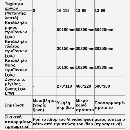
Ταχύτητα
ζωνών
0
16-118
13-96
13-96
(Μετρητής/
λεπτό)
Κατάλληλο
μήκος
-
60180mm
60300mm
60420mm
προϊόντων
(χιλ.)
Κατάλληλο
πλάτος
-
30150mm
30200mm
30250mm
προϊόντων
(χιλ.)
Κατάλληλο
ύψος
-
10130mm
10200mm
10330mm
προϊόντων
(χιλ.)
Ζυγίστε το
μέγεθος
-
270*110
400*220
500*300
ζώνης (χιλ.
L*W)
Μεταβλητός
Μικρό
Υψηλή
Προσαρμοσμένο
Σημείωση
(χωρίς
κοινό
ακρίβεια
πρότυπο
ζώνη)
πρότυπο
Συσκευή
Ροή το /drop του /divided φυσήματος του /air 
απορριμάτων
κάτω από την πτώση του /flap (προαιρετική)
προαιρετική