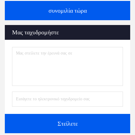
συνομιλία τώρα
Μας ταχυδρομήστε
Στείλετε