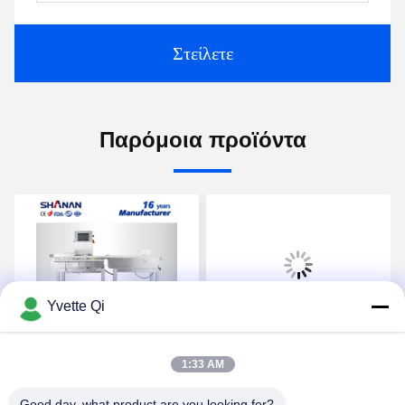
Στείλετε
Παρόμοια προϊόντα
Yvette Qi
Βίντεο
Βίντεο
Αυτοματοποιημένη ζύγιση
Λύσεις Ζύγισης και
1:33 AM
μεταφορέα ζύγιση ζύγισης
Ελέγχου Βάρους για Όλες
Τροφική συσκευασία
τις Βιομηχανίες -
Good day, what product are you looking for?