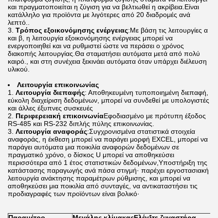
και πραγματοποιείται η ζύγιση για να βελτιωθεί η ακρίβεια.Είναι
κατάλληλο για προϊόντα με λιγότερες από 20 διαδρομές ανά
λεπτό..
Τρόπος εξοικονόμησης ενέργειας
:Με βάση τις λειτουργίες α
και β, η λειτουργία εξοικονόμησης ενέργειας μπορεί να
ενεργοποιηθεί και να ρυθμιστεί ώστε να περάσει ο χρόνος
διακοπής λειτουργίας.Θα σταματήσει αυτόματα μετά από πολύ
καιρό., και στη συνέχεια ξεκινάει αυτόματα όταν υπάρχει διέλευση
υλικού.
Λειτουργία επικοινωνίας
Λειτουργία διεπαφής
: Αποθηκευμένη τυποποιημένη διεπαφή,
εύκολη διαχείριση δεδομένων, μπορεί να συνδεθεί με υπολογιστές
και άλλες έξυπνες συσκευές
Περιφερειακή επικοινωνία
Εφοδιασμένο με πρότυπη έξοδος
RS-485 και RS-232 διπλής πύλης επικοινωνίας.
Λειτουργία αναφοράς
:Συγχρονισμένα στατιστικά στοιχεία
αναφοράς, η έκθεση μπορεί να παράγει μορφή EXCEL, μπορεί να
παράγει αυτόματα μια ποικιλία αναφορών δεδομένων σε
πραγματικό χρόνο, ο δίσκος U μπορεί να αποθηκεύσει
περισσότερα από 1 έτος στατιστικών δεδομένων,Υποστήριξη της
κατάστασης παραγωγής ανά πάσα στιγμή· παρέχει εργοστασιακή
λειτουργία ανάκτησης παραμέτρων ρύθμισης, και μπορεί να
αποθηκεύσει μια ποικιλία από συνταγές, να αντικαταστήσει τις
προδιαγραφές των προϊόντων είναι βολικό·
Π
αραμέτρο
Μεγάλης κλίμακας
Ελέγξτε ζυγαστήρα