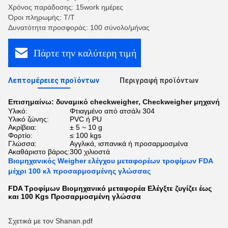
Χρόνος παράδοσης: 15work ημέρες
Όροι πληρωμής: T/T
Δυνατότητα προσφοράς: 100 σύνολο/μήνας
Πάρτε την καλύτερη τιμή
Λεπτομέρειες προϊόντων
Περιγραφή προϊόντων
Επισημαίνω:
δυναμικό checkweigher
,
Checkweigher μηχανή
Υλικό:
Φτιαγμένο από ατσάλι 304
Υλικό ζώνης:
PVC ή PU
Ακρίβεια:
± 5 ~ 10 g
Φορτίο:
≤ 100 kgs
Γλώσσα:
Αγγλικά, ισπανικά ή προσαρμοσμένα
Ακαθάριστο βάρος:
300 χιλιοστά
Βιομηχανικός Weigher ελέγχου μεταφορέων τροφίμων FDA
μέχρι 100 κλ προσαρμοσμένης γλώσσας
FDA Τροφίμων Βιομηχανικό μεταφορέα Ελέγξτε ζυγίζει έως
και 100 Kgs Προσαρμοσμένη γλώσσα
Σχετικά με τον Shanan.pdf