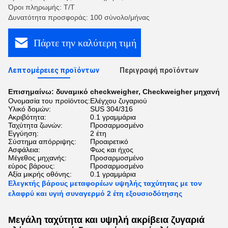
Όροι πληρωμής: T/T
Δυνατότητα προσφοράς: 100 σύνολο/μήνας
Πάρτε την καλύτερη τιμή
Λεπτομέρειες προϊόντων
Περιγραφή προϊόντων
Επισημαίνω:
δυναμικό checkweigher
,
Checkweigher μηχανή
Ονομασία του προϊόντος:
Ελέγχου ζυγαριού
Υλικό δομών:
SUS 304/316
Ακριβότητα:
0.1 γραμμάρια
Ταχύτητα ζωνών:
Προσαρμοσμένο
Εγγύηση:
2 έτη
Σύστημα απόρριψης:
Προαιρετικό
Ασφάλεια:
Φως και ήχος
Μέγεθος μηχανής:
Προσαρμοσμένο
εύρος βάρους:
Προσαρμοσμένο
Αξία μικρής οθόνης:
0.1 γραμμάρια
Ελεγκτής βάρους μεταφορέων υψηλής ταχύτητας με τον
ελαφρύ και υγιή συναγερμό 2 έτη εξουσιοδότησης
Μεγάλη ταχύτητα και υψηλή ακρίβεια ζυγαριά