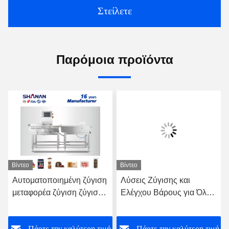
Στείλετε
Παρόμοια προϊόντα
Βίντεο
Βίντεο
Αυτοματοποιημένη ζύγιση
Λύσεις Ζύγισης και
μεταφορέα ζύγιση ζύγισης
Ελέγχου Βάρους για Όλες
Τροφική συσκευασία
τις Βιομηχανίες -
Ζυγιστικός Μεταφορικός