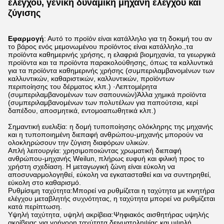
ελέγχου, γενική δυναμική μηχανή ελέγχου και
ζύγισης
Εφαρμογή
: Αυτό το προϊόν είναι κατάλληλο για τη δοκιμή του αν
το βάρος ενός μεμονωμένου προϊόντος είναι κατάλληλο.,τα
προϊόντα καθημερινής χρήσης, η ελαφριά βιομηχανία, τα γεωργικά
προϊόντα και τα προϊόντα παρακολούθησης, όπως τα καλλυντικά
για τα προϊόντα καθημερινής χρήσης (συμπεριλαμβανομένων των
καλλυντικών, καθαριστικών, καλλυντικών, προϊόντων
περιποίησης του δέρματος κλπ.) ·Λεπτομέρητα
(συμπεριλαμβανομένων των σαπουνιών)Άλλα χημικά προϊόντα
(συμπεριλαμβανομένων των πολυτέλων για παπούτσια, κερί
δαπέδου, αποσμητικά, εντομοαπωθητικά κλπ.)
Σημαντική ευελιξία: η δομή τυποποίησης ολόκληρης της μηχανής
και η τυποποιημένη διεπαφή ανθρώπου-μηχανής μπορούν να
ολοκληρώσουν την ζύγιση διαφόρων υλικών.
Απλή λειτουργία: χρησιμοποιώντας χρωματική διεπαφή
ανθρώπου-μηχανής Weilun, πλήρως ευφυή και φιλική προς το
χρήστη σχεδίαση. Η μεταγωγική ζώνη είναι εύκολη να
αποσυναρμολογηθεί, εύκολη να εγκατασταθεί και να συντηρηθεί,
εύκολη στο καθαρισμό.
Ρυθμίσιμη ταχύτητα:Μπορεί να ρυθμίζεται η ταχύτητα με κινητήρα
ελέγχου μεταβλητής συχνότητας, η ταχύτητα μπορεί να ρυθμίζεται
κατά περίπτωση.
Υψηλή ταχύτητα, υψηλή ακρίβεια:Ψηφιακός αισθητήρας υψηλής
ακρίβειας για γρήγορη ταχύτητα δειγματοληψίας και υψηλή