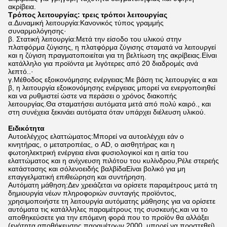
ακρίβεια.
Τρόπος λειτουργίας: τρεις τρόποι λειτουργίας
α.Δυναμική λειτουργία:Κανονικός τύπος γραμμής
συναρμολόγησης·
β. Στατική λειτουργία:Μετά την είσοδο του υλικού στην
πλατφόρμα ζύγισης, η πλατφόρμα ζύγισης σταματά να λειτουργεί
και η ζύγιση πραγματοποιείται για τη βελτίωση της ακρίβειας.Είναι
κατάλληλο για προϊόντα με λιγότερες από 20 διαδρομές ανά
λεπτό..·
γ.Μέθοδος εξοικονόμησης ενέργειας:Με βάση τις λειτουργίες α και
β, η λειτουργία εξοικονόμησης ενέργειας μπορεί να ενεργοποιηθεί
και να ρυθμιστεί ώστε να περάσει ο χρόνος διακοπής
λειτουργίας.Θα σταματήσει αυτόματα μετά από πολύ καιρό., και
στη συνέχεια ξεκινάει αυτόματα όταν υπάρχει διέλευση υλικού.
Ειδικότητα
Αυτοελέγχος ελαττώματος:Μπορεί να αυτοελέγχει εάν ο
κινητήρας, ο μετατροπέας, ο AD, ο αισθητήρας και η
φωτοηλεκτρική ενέργεια είναι φυσιολογικοί και η αιτία του
ελαττώματος και η ανίχνευση πιλότου του κυλίνδρου,Ρέλε στερεής
κατάστασης και σόλενοειδής βαλβίδαΕίναι βολικό για μη
επαγγελματική επιθεώρηση και συντήρηση.
Αυτόματη μάθηση:Δεν χρειάζεται να ορίσετε παραμέτρους μετά τη
δημιουργία νέων πληροφοριών συνταγής προϊόντος,
χρησιμοποιήστε τη λειτουργία αυτόματης μάθησης για να ορίσετε
αυτόματα τις κατάλληλες παραμέτρους της συσκευής,και να το
αποθηκεύσετε για την επόμενη φορά που το προϊόν θα αλλάξει
(ενότητα αποθήκευσης παραμέτρων 2000, μπορεί να προστεθεί)