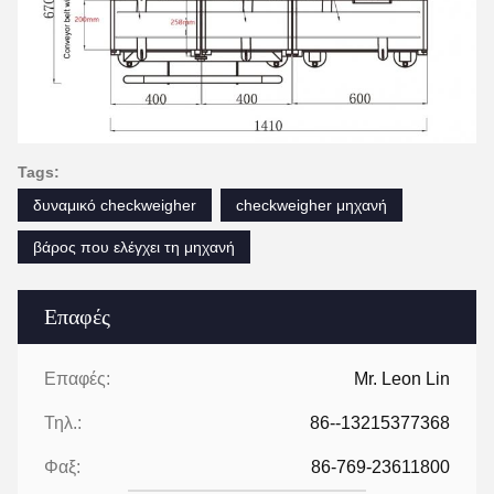
Tags:
δυναμικό checkweigher
checkweigher μηχανή
βάρος που ελέγχει τη μηχανή
Επαφές
Επαφές:
Mr. Leon Lin
Τηλ.:
86--13215377368
Φαξ:
86-769-23611800