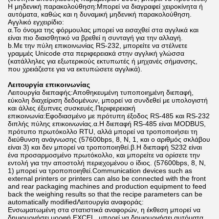
Η μηδενική παρακολούθηση:Μπορεί να διαγραφεί χειροκίνητα ή
αυτόματα, καθώς και η δυναμική μηδενική παρακολούθηση.
Αγγλικό εγχειρίδιο:
α.Το όνομα της φόρμουλας μπορεί να εισαχθεί στα αγγλικά και
είναι πιο διαισθητικό να βρεθεί η συνταγή για την αλλαγή.
b.Με την πύλη επικοινωνίας RS-232, μπορείτε να στέλνετε
γραμμές Unicode στα περιφερειακά στην αγγλική γλώσσα
(κατάλληλες για εξωτερικούς εκτυπωτές ή μηχανές σήμανσης,
που χρειάζεστε για να εκτυπώσετε αγγλικά).
Λειτουργία επικοινωνίας
Λειτουργία διεπαφής:Αποθηκευμένη τυποποιημένη διεπαφή,
εύκολη διαχείριση δεδομένων, μπορεί να συνδεθεί με υπολογιστή
και άλλες έξυπνες συσκευές.Περιφερειακή
επικοινωνία:Εφοδιασμένο με πρότυπη έξοδος RS-485 και RS-232
διπλής πύλης επικοινωνίας.α.Η διεπαφή RS-485 είναι MODBUS,
πρότυπο πρωτόκολλο RTU, αλλά μπορεί να τροποποιήσει τη
διεύθυνση ανάγνωσης (57600bps, 8, N, 1, και ο αριθμός σκλάβου
είναι 3) και δεν μπορεί να τροποποιηθεί.β.Η διεπαφή S232 είναι
ένα προσαρμοσμένο πρωτόκολλο, και μπορείτε να ορίσετε την
εντολή για την αποστολή περιεχομένου ο ίδιος. (57600bps, 8, N,
1) μπορεί να τροποποιηθεί.Communication devices such as
external printers or printers can also be connected with the front
and rear packaging machines and production equipment to feed
back the weighing results so that the recipe parameters can be
automatically modifiedΛειτουργία αναφοράς:
Ενσωματωμένη στα στατιστικά αναφορών, η έκθεση μπορεί να
δημιουργήσει μορφή EXCEL, μπορεί να δημιουργήσει αυτόματα