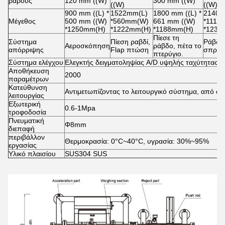
βάρους
120 mm ((W)
300 mm ((W)
((W)
((W)
900 mm ((L) *
1522mm(L)
1800 mm ((L) *
2140m
Μέγεθος
500 mm ((W)
*560mm(W)
661 mm ((W)
*1110
*1250mm(H)
*1222mm(H)
*1188mm(H)
*1231
Πίεσε τη
Σύστημα
Πίεση ραβδί,
Ράβδο
Αεροσκόπηση
ράβδο, πέτα το
απόρριψης
Flap πτώση
σπρώγ
πτερύγιο.
Σύστημα ελέγχου
Ελεγκτής δειγματοληψίας A/D υψηλής ταχύτητας
Αποθήκευση
2000
παραμέτρων
Κατεύθυνση
Αντιμετωπίζοντας το λειτουργικό σύστημα, από αρ
λειτουργίας
Εξωτερική
0.6-1Mpa
τροφοδοσία
Πνευματική
Φ8mm
διεπαφή
περιβάλλον
Θερμοκρασία: 0°C~40°C, υγρασία: 30%~95%
εργασίας
Υλικό πλαισίου
SUS304 SUS