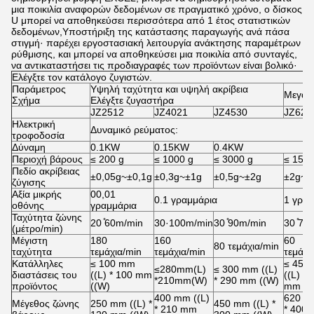
μια ποικιλία αναφορών δεδομένων σε πραγματικό χρόνο, ο δίσκος
U μπορεί να αποθηκεύσει περισσότερα από 1 έτος στατιστικών
δεδομένων,Υποστήριξη της κατάστασης παραγωγής ανά πάσα
στιγμή· παρέχει εργοστασιακή λειτουργία ανάκτησης παραμέτρων
ρύθμισης, και μπορεί να αποθηκεύσει μια ποικιλία από συνταγές,
να αντικαταστήσει τις προδιαγραφές των προϊόντων είναι βολικό·
Ελέγξτε τον κατάλογο ζυγιστών.
Παράμετρος
Υψηλή ταχύτητα και υψηλή ακρίβεια
Μεγάλη
Σχήμα
Ελέγξτε ζυγαστήρα
JZ2512
JZ4021
JZ4530
JZ624
Ηλεκτρική
Δυναμικό ρεύματος:
τροφοδοσία
Δύναμη
0.1KW
0.15KW
0.4KW
Περιοχή βάρους
≤ 200 g
≤ 1000 g
≤ 3000 g
≤ 15 k
Πεδίο ακρίβειας
±0,05g~±0,1g
±0,3g~±1g
±0,5g~±2g
±2g~±
ζύγισης
Αξία μικρής
00,01
0.1 γραμμάρια
1 γραμ
οθόνης
γραμμάρια
Ταχύτητα ζώνης
20 ̊60m/min
30·100m/min
30 ̊90m/min
30 ̊70
(μέτρο/min)
Μέγιστη
180
160
60
80 τεμάχια/min
ταχύτητα
τεμάχια/min
τεμάχια/min
τεμάχι
Κατάλληλες
≤ 100 mm
≤ 450
≤280mm(L)
≤ 300 mm ((L)
διαστάσεις του
((L) * 100 mm
((L) * 
*210mm(W)
* 290 mm ((W)
προϊόντος
((W)
mm ((
400 mm ((L)
620 m
Μέγεθος ζώνης
250 mm ((L) *
450 mm ((L) *
* 210 mm
* 400