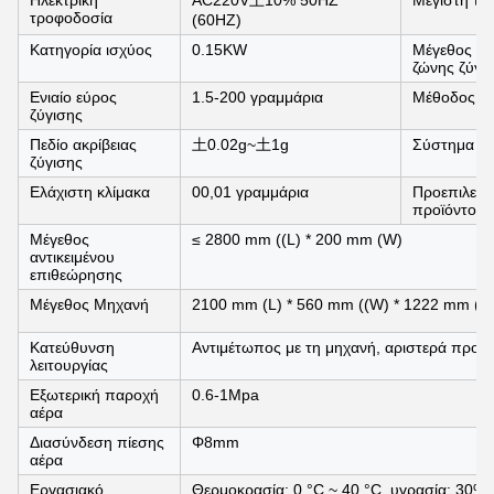
Ηλεκτρική
AC220V土10% 50HZ
Μέγιστη τα
τροφοδοσία
(60HZ)
Κατηγορία ισχύος
0.15KW
Μέγεθος με
ζώνης ζύγι
Ενιαίο εύρος
1.5-200 γραμμάρια
Μέθοδος εξ
ζύγισης
Πεδίο ακρίβειας
土0.02g~土1g
Σύστημα ελ
ζύγισης
Ελάχιστη κλίμακα
00,01 γραμμάρια
Προεπιλεγμ
προϊόντος
Μέγεθος
≤ 2800 mm ((L) * 200 mm (W)
αντικειμένου
επιθεώρησης
Μέγεθος Μηχανή
2100 mm (L) * 560 mm ((W) * 1222 mm (H
Κατεύθυνση
Αντιμέτωπος με τη μηχανή, αριστερά προς 
λειτουργίας
Εξωτερική παροχή
0.6-1Mpa
αέρα
Διασύνδεση πίεσης
Φ8mm
αέρα
Εργασιακό
Θερμοκρασία: 0 °C ~ 40 °C, υγρασία: 30%