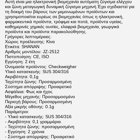
Αυτή είναι μια ηλεκτρονική βιομηχανία αυτόματη ζύγισμα ελέγχου
και ζώνη μεταγωγική δυναμική ζύγισμα μηχανή.Έχει σχεδιαστεί για
τη δοκιμή του βάρους των μεμονωμένων προϊόντων και
χρησιμοποιείται ευρέως σε βιομηχανίες όπως η ηλεκτρονική,
φαρμακευτικά προϊόντα, τρόφιμα και ποτά, προϊόντα υγείας,
καθημερινές χημικές ουσίες, ελαφριά βιομηχανία, γεωργικά
προϊόντα και προϊόντα παρακολούθησης.
Γρήγορες λεπτομέρειες:
Χώρος προέλευσης: Κίνα
Ετικέτα: SHANAN
Αριθμός μοντέλου: JZ-2512
Πιστοποίηση: CE, ISO
Εγγύηση: 2 έτη
Ονομασία προϊόντος: Checkweigher
Υλικό κατασκευής: SUS 304/316
Ακριβότητα: 0,1g
Ταχύτητα ζώνης: Προσαρμοσμένη
Σύστημα απόρριψης: Προαιρετικό
Ασφάλεια: Φως και ήχος
Μέγεθος μηχανής: Προσαρμοσμένο
Περιοχή βάρους: Προσαρμοσμένη
Αξία μικρής οθόνης: 0.1g
Παράμετροι:
- Υλικό κατασκευής: SUS 304/316
- Ακριβότητα: 0,1 γραμμάρια.
- Ταχύτητα ζώνης: προσαρμοσμένη
- Εγγύηση: 2 χρόνια
- Σύστημα απόρριψης: Προαιρετικό