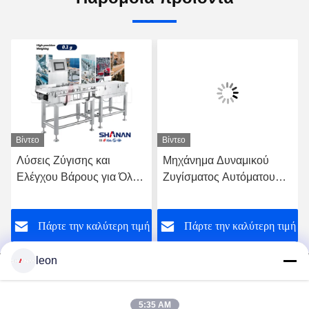
Βίντεο
Βίντεο
Λύσεις Ζύγισης και
Μηχάνημα Δυναμικού
Ελέγχου Βάρους για Όλες
Ζυγίσματος Αυτόματου
τις Βιομηχανίες -
Ζυγίσματος Υψηλής
Ζυγιστικός Μεταφορικός
Ακρίβειας για Συσκευασία
ή
Πάρτε την καλύτερη τιμή
Πάρτε την καλύτερη τιμή
Ιμάντας
Τροφίμων
leon
5:35 AM