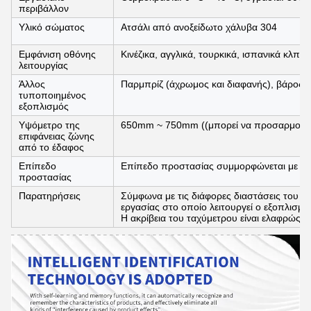
περιβάλλον
Υλικό σώματος
Ατσάλι από ανοξείδωτο χάλυβα 304
Εμφάνιση οθόνης
Κινέζικα, αγγλικά, τουρκικά, ισπανικά κλπ.
λειτουργίας
Άλλος
Παρμπρίζ (άχρωμος και διαφανής), βάρος
τυποποιημένος
εξοπλισμός
Υψόμετρο της
650mm ~ 750mm ((μπορεί να προσαρμοστε
επιφάνειας ζώνης
από το έδαφος
Επίπεδο
Επίπεδο προστασίας συμμορφώνεται με το
προστασίας
Παρατηρήσεις
Σύμφωνα με τις διάφορες διαστάσεις του δ
εργασίας στο οποίο λειτουργεί ο εξοπλισμό
Η ακρίβεια του ταχύμετρου είναι ελαφρώς δ