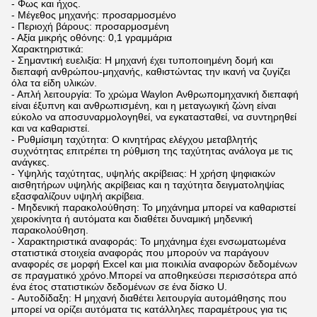
- Φως και ήχος.
- Μέγεθος μηχανής: προσαρμοσμένο
- Περιοχή βάρους: προσαρμοσμένη
- Αξία μικρής οθόνης: 0,1 γραμμάρια
Χαρακτηριστικά:
- Σημαντική ευελιξία: Η μηχανή έχει τυποποιημένη δομή και
διεπαφή ανθρώπου-μηχανής, καθιστώντας την ικανή να ζυγίζει
όλα τα είδη υλικών.
- Απλή λειτουργία: Το χρώμα Waylon Ανθρωπομηχανική διεπαφή
είναι έξυπνη και ανθρωπισμένη, και η μεταγωγική ζώνη είναι
εύκολο να αποσυναρμολογηθεί, να εγκατασταθεί, να συντηρηθεί
και να καθαριστεί.
- Ρυθμίσιμη ταχύτητα: Ο κινητήρας ελέγχου μεταβλητής
συχνότητας επιτρέπει τη ρύθμιση της ταχύτητας ανάλογα με τις
ανάγκες.
- Υψηλής ταχύτητας, υψηλής ακρίβειας: Η χρήση ψηφιακών
αισθητήρων υψηλής ακρίβειας και η ταχύτητα δειγματοληψίας
εξασφαλίζουν υψηλή ακρίβεια.
- Μηδενική παρακολούθηση: Το μηχάνημα μπορεί να καθαριστεί
χειροκίνητα ή αυτόματα και διαθέτει δυναμική μηδενική
παρακολούθηση.
- Χαρακτηριστικά αναφοράς: Το μηχάνημα έχει ενσωματωμένα
στατιστικά στοιχεία αναφοράς που μπορούν να παράγουν
αναφορές σε μορφή Excel και μια ποικιλία αναφορών δεδομένων
σε πραγματικό χρόνο.Μπορεί να αποθηκεύσει περισσότερα από
ένα έτος στατιστικών δεδομένων σε ένα δίσκο U.
- Αυτοδίδαξη: Η μηχανή διαθέτει λειτουργία αυτομάθησης που
μπορεί να ορίζει αυτόματα τις κατάλληλες παραμέτρους για τις