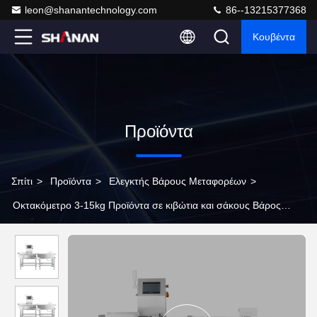
leon@shanantechnology.com
86--13215377368
Κουβέντα
Προϊόντα
Σπίτι
>
Προϊόντα
>
Ελεγκτής Βάρους Μεταφορέων
>
Οκτακόμετρο 3-15kg Προϊόντα σε κιβώτια και σάκους Βάρος
Ελέγχου Βάσης Τροποποιητής Δυναμικός μεταφορέας Ελέγχου με
απορρίπτη