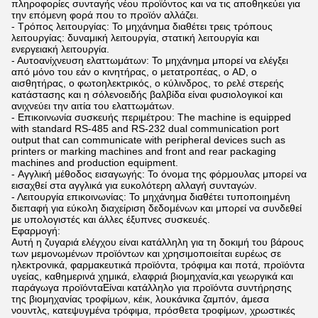
πληροφορίες συνταγής νέου προϊόντος και να τις αποθηκεύει για
την επόμενη φορά που το προϊόν αλλάζει.
- Τρόπος λειτουργίας: Το μηχάνημα διαθέτει τρεις τρόπους
λειτουργίας: δυναμική λειτουργία, στατική λειτουργία και
ενεργειακή λειτουργία.
- Αυτοανίχνευση ελαττωμάτων: Το μηχάνημα μπορεί να ελέγξει
από μόνο του εάν ο κινητήρας, ο μετατροπέας, ο AD, ο
αισθητήρας, ο φωτοηλεκτρικός, ο κύλινδρος, το ρελέ στερεής
κατάστασης και η σόλενοειδής βαλβίδα είναι φυσιολογικοί και
ανιχνεύει την αιτία του ελαττωμάτων.
- Επικοινωνία συσκευής περιμέτρου: The machine is equipped
with standard RS-485 and RS-232 dual communication port
output that can communicate with peripheral devices such as
printers or marking machines and front and rear packaging
machines and production equipment.
- Αγγλική μέθοδος εισαγωγής: Το όνομα της φόρμουλας μπορεί να
εισαχθεί στα αγγλικά για ευκολότερη αλλαγή συνταγών.
- Λειτουργία επικοινωνίας: Το μηχάνημα διαθέτει τυποποιημένη
διεπαφή για εύκολη διαχείριση δεδομένων και μπορεί να συνδεθεί
με υπολογιστές και άλλες έξυπνες συσκευές.
Εφαρμογή:
Αυτή η ζυγαριά ελέγχου είναι κατάλληλη για τη δοκιμή του βάρους
των μεμονωμένων προϊόντων και χρησιμοποιείται ευρέως σε
ηλεκτρονικά, φαρμακευτικά προϊόντα, τρόφιμα και ποτά, προϊόντα
υγείας, καθημερινά χημικά, ελαφριά βιομηχανία,και γεωργικά και
παράγωγα προϊόνταΕίναι κατάλληλο για προϊόντα συντήρησης
της βιομηχανίας τροφίμων, κέικ, λουκάνικα ζαμπόν, άμεσα
νουντλς, κατεψυγμένα τρόφιμα, πρόσθετα τροφίμων, χρωστικές