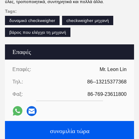
ύλες, τροποποιητικά, συντηρητικά και πολλά άλλα.
Tags:
δυναμικό checkweigher
checkweigher μηχανή
βάρος που ελέγχει τη μηχανή
Επαφές
Επαφές:
Mr. Leon Lin
Τηλ.:
86--13215377368
Φαξ:
86-769-23611800
συνομιλία τώρα