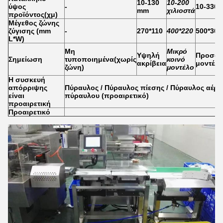
10-130
10-200
ύψος
-
10-330
mm
χιλιοστά
προϊόντος
(
χμ
)
Μέγεθος ζώνης
ζύγισης (mm
-
270*110
400*220
500*300
L*W)
Μη
Μικρό
Υψηλή
Προσαρ
Σημείωση
τυποποιημένα
(
χωρίς
κοινό
ακρίβεια
μοντέλο
ζώνη
)
μοντέλο
Η συσκευή
απόρριψης
Πύραυλος / Πύραυλος πίεσης / Πύραυλος αέρα
είναι
πύραυλου (προαιρετικό)
προαιρετική
Προαιρετικό