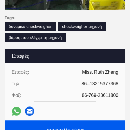
Tags:
δυναμικό checkweigher
checkweigher μηχανή
βάρος που ελέγχει τη μηχανή
Επαφές
Επαφές:
Miss. Ruth Zheng
Τηλ.:
86--13215377368
Φαξ:
86-769-23611800
συνομιλία τώρα