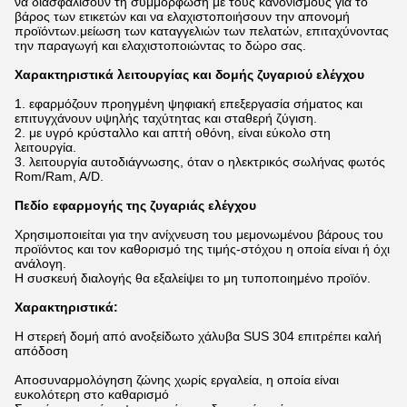
να διασφαλίσουν τη συμμόρφωση με τους κανονισμούς για το
βάρος των ετικετών και να ελαχιστοποιήσουν την απονομή
προϊόντων.μείωση των καταγγελιών των πελατών, επιταχύνοντας
την παραγωγή και ελαχιστοποιώντας το δώρο σας.
Χαρακτηριστικά λειτουργίας και δομής ζυγαριού ελέγχου
1. εφαρμόζουν προηγμένη ψηφιακή επεξεργασία σήματος και
επιτυγχάνουν υψηλής ταχύτητας και σταθερή ζύγιση.
2. με υγρό κρύσταλλο και απτή οθόνη, είναι εύκολο στη
λειτουργία.
3. λειτουργία αυτοδιάγνωσης, όταν ο ηλεκτρικός σωλήνας φωτός
Rom/Ram, A/D.
Πεδίο εφαρμογής της ζυγαριάς ελέγχου
Χρησιμοποιείται για την ανίχνευση του μεμονωμένου βάρους του
προϊόντος και τον καθορισμό της τιμής-στόχου η οποία είναι ή όχι
ανάλογη.
Η συσκευή διαλογής θα εξαλείψει το μη τυποποιημένο προϊόν.
Χαρακτηριστικά:
Η στερεή δομή από ανοξείδωτο χάλυβα SUS 304 επιτρέπει καλή
απόδοση
Αποσυναρμολόγηση ζώνης χωρίς εργαλεία, η οποία είναι
ευκολότερη στο καθαρισμό