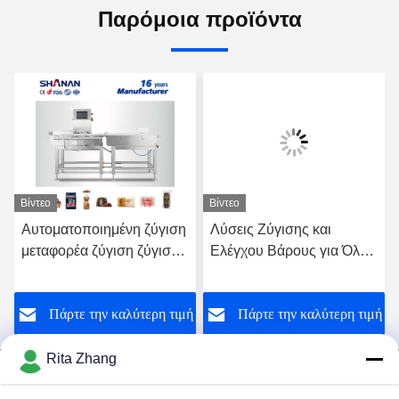
Παρόμοια προϊόντα
Βίντεο
Βίντεο
Αυτοματοποιημένη ζύγιση
Λύσεις Ζύγισης και
μεταφορέα ζύγιση ζύγισης
Ελέγχου Βάρους για Όλες
Τροφική συσκευασία
τις Βιομηχανίες -
Ζυγιστικός Μεταφορικός
ή
Πάρτε την καλύτερη τιμή
Πάρτε την καλύτερη τιμή
Ιμάντας
Rita Zhang