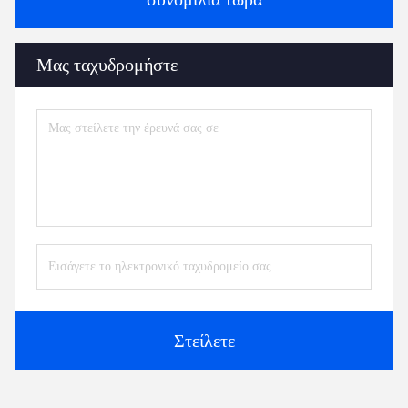
Μας ταχυδρομήστε
Στείλετε