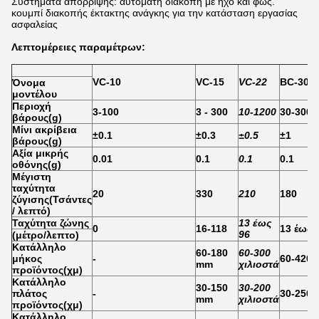
Συστήματα απόρριψης: αυτόματη διακοπή με ήχο και φως.
κουμπί διακοπής έκτακτης ανάγκης για την κατάσταση εργασίας
ασφαλείας
Λεπτομέρειες παραμέτρων:
VC-10
VC-15
VC-22
ΒC-30
Όνομα
μοντέλου
Περιοχή
3-100
3 - 300
10-1200
30-3000
βάρους
(
g
)
Μίνι ακρίβεια
±0.1
±0.3
±0.5
±1
βάρους
(
g
)
Αξία μικρής
0.01
0.1
0.1
0.1
οθόνης
(
g
)
Μέγιστη
ταχύτητα
20
330
210
180
ζύγισης
(
Τσάντες
/ λεπτό
)
Ταχύτητα ζώνης
13 έως
0
16-118
13 έως 
96
(μέτρο/λεπτο)
Κατάλληλο
60-180
60-300
μήκος
-
60-420
mm
χιλιοστά
προϊόντος
(
χμ
)
Κατάλληλο
30-150
30-200
πλάτος
-
30-250
mm
χιλιοστά
προϊόντος
(
χμ
)
Κατάλληλο