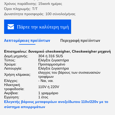
Χρόνος παράδοσης: 15work ημέρες
Όροι πληρωμής: T/T
Δυνατότητα προσφοράς: 100 σύνολο/μήνας
Πάρτε την καλύτερη τιμή
Λεπτομέρειες προϊόντων
Περιγραφή προϊόντων
Επισημαίνω:
δυναμικό checkweigher
,
Checkweigher μηχανή
Δομή μηχανής:
304 ή 316 SUS
Τύπος:
Ελέγξτε ζυγαστήρα
Χρώμα:
Προσαρμοσμένο
Λειτουργία:
Ελέγξτε ζυγαστήρα
έλεγχος του βάρους των συσκευασιών
Χρήση κλίμακας:
τροφίμων
Ελέγχος:
- Ναι, ναι.
Ηλεκτρική
110V ή 220V
τροφοδοσία:
Ακρίβεια:
1 γραμμάριο
Εγγύηση:
1 έτος
Ελεγκτής βάρους μεταφορέων ανοξείδωτου 110v/220v με το
σύστημα απορριμάτων