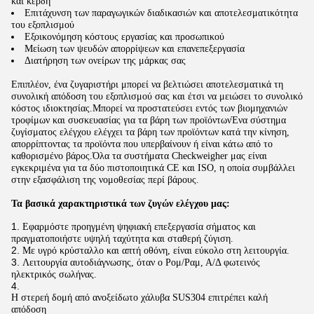
και κέρδη
Επιτάχυνση των παραγωγικών διαδικασιών και αποτελεσματικότητα
του εξοπλισμού
Εξοικονόμηση κόστους εργασίας και προσωπικού
Μείωση των ψευδών απορρίψεων και επανεπεξεργασία
Διατήρηση των ονείρων της μάρκας σας
Επιπλέον, ένα ζυγαριστήρι μπορεί να βελτιώσει αποτελεσματικά τη
συνολική απόδοση του εξοπλισμού σας και έτσι να μειώσει το συνολικό
κόστος ιδιοκτησίας.Μπορεί να προστατεύσει εντός των βιομηχανιών
τροφίμων και συσκευασίας για τα βάρη των προϊόντωνΈνα σύστημα
ζυγίσματος ελέγχου ελέγχει τα βάρη των προϊόντων κατά την κίνηση,
απορρίπτοντας τα προϊόντα που υπερβαίνουν ή είναι κάτω από το
καθορισμένο βάρος.Όλα τα συστήματα Checkweigher μας είναι
εγκεκριμένα για τα δύο πιστοποιητικά CE και ISO, η οποία συμβάλλει
στην εξασφάλιση της νομοθεσίας περί βάρους.
Τα βασικά χαρακτηριστικά των ζυγών ελέγχου μας:
Εφαρμόστε προηγμένη ψηφιακή επεξεργασία σήματος και
πραγματοποιήστε υψηλή ταχύτητα και σταθερή ζύγιση.
Με υγρό κρύσταλλο και απτή οθόνη, είναι εύκολο στη λειτουργία.
Λειτουργία αυτοδιάγνωσης, όταν ο Ρομ/Ραμ, Α/Δ φωτεινός
ηλεκτρικός σωλήνας.
Η στερεή δομή από ανοξείδωτο χάλυβα SUS304 επιτρέπει καλή
απόδοση