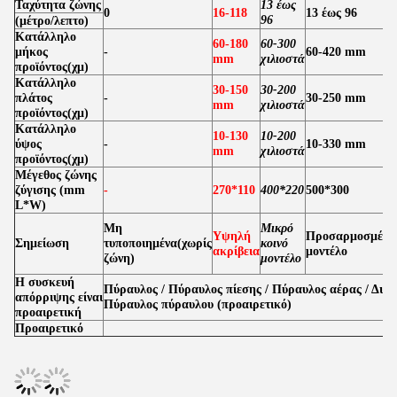
Ταχύτητα ζώνης
13 έως
0
16-118
13 έως 96
96
(μέτρο/λεπτο)
Κατάλληλο
60-180
60-300
μήκος
-
60-420 mm
mm
χιλιοστά
προϊόντος
(
χμ
)
Κατάλληλο
30-150
30-200
πλάτος
-
30-250 mm
mm
χιλιοστά
προϊόντος
(
χμ
)
Κατάλληλο
10-130
10-200
ύψος
-
10-330 mm
mm
χιλιοστά
προϊόντος
(
χμ
)
Μέγεθος ζώνης
ζύγισης (mm
-
270*110
400*220
500*300
L*W)
Μη
Μικρό
Υψηλή
Προσαρμοσμένο
Σημείωση
τυποποιημένα
(
χωρίς
κοινό
ακρίβεια
μοντέλο
ζώνη
)
μοντέλο
Η συσκευή
Πύραυλος / Πύραυλος πίεσης / Πύραυλος αέρας / Διαχ
απόρριψης είναι
Πύραυλος πύραυλου (προαιρετικό)
προαιρετική
Προαιρετικό