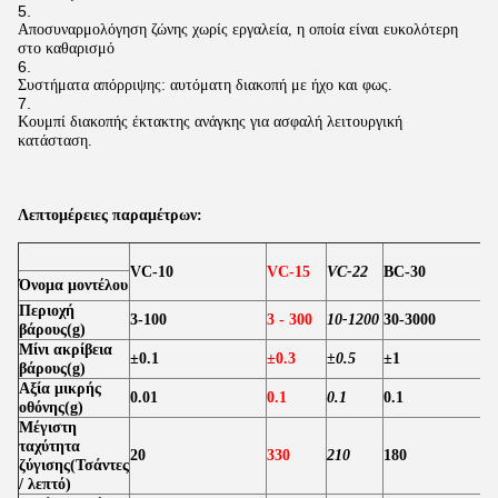
Αποσυναρμολόγηση ζώνης χωρίς εργαλεία, η οποία είναι ευκολότερη
στο καθαρισμό
Συστήματα απόρριψης: αυτόματη διακοπή με ήχο και φως.
Κουμπί διακοπής έκτακτης ανάγκης για ασφαλή λειτουργική
κατάσταση.
Λεπτομέρειες παραμέτρων:
VC-10
VC-15
VC-22
ΒC-30
Όνομα μοντέλου
Περιοχή
3-100
3 - 300
10-1200
30-3000
βάρους
(
g
)
Μίνι ακρίβεια
±0.1
±0.3
±0.5
±1
βάρους
(
g
)
Αξία μικρής
0.01
0.1
0.1
0.1
οθόνης
(
g
)
Μέγιστη
ταχύτητα
20
330
210
180
ζύγισης
(
Τσάντες
/ λεπτό
)