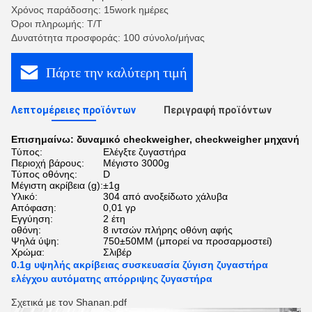
Χρόνος παράδοσης: 15work ημέρες
Όροι πληρωμής: T/T
Δυνατότητα προσφοράς: 100 σύνολο/μήνας
Πάρτε την καλύτερη τιμή
Λεπτομέρειες προϊόντων
Περιγραφή προϊόντων
Επισημαίνω:
δυναμικό checkweigher
,
checkweigher μηχανή
Τύπος:
Ελέγξτε ζυγαστήρα
Περιοχή βάρους:
Μέγιστο 3000g
Τύπος οθόνης:
D
Μέγιστη ακρίβεια (g):
±1g
Υλικό:
304 από ανοξείδωτο χάλυβα
Απόφαση:
0,01 γρ
Εγγύηση:
2 έτη
οθόνη:
8 ιντσών πλήρης οθόνη αφής
Ψηλά ύψη:
750±50MM (μπορεί να προσαρμοστεί)
Χρώμα:
Σλιβέρ
0.1g υψηλής ακρίβειας συσκευασία ζύγιση ζυγαστήρα
ελέγχου αυτόματης απόρριψης ζυγαστήρα
Σχετικά με τον Shanan.pdf