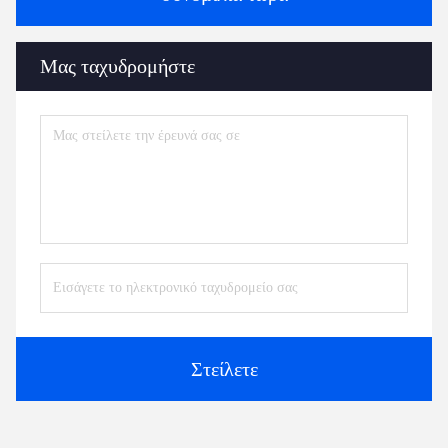
Μας ταχυδρομήστε
Στείλετε