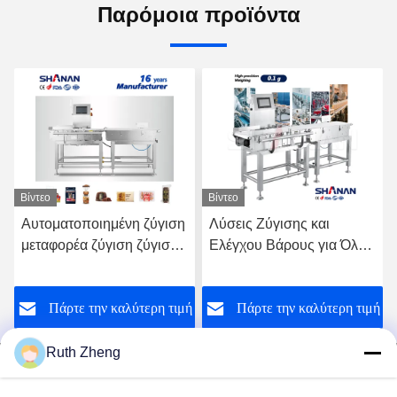
Παρόμοια προϊόντα
Βίντεο
Βίντεο
 ζύγιση
Λύσεις Ζύγισης και
Μηχάνημα Δυναμικού
ζύγισης
Ελέγχου Βάρους για Όλες
Ζυγίσματος Αυτόματο
ία
τις Βιομηχανίες -
Ζυγίσματος Υψηλής
Ζυγιστικός Μεταφορικός
Ακρίβειας για Συσκευ
τερη τιμή
Πάρτε την καλύτερη τιμή
Πάρτε την καλύτερ
Ιμάντας
Τροφίμων
Ruth Zheng