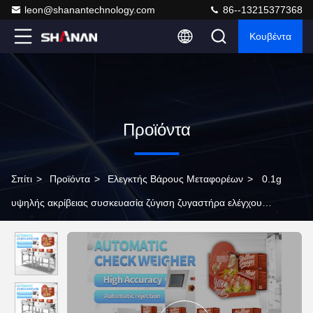
leon@shanantechnology.com
86--13215377368
Κουβέντα
Προϊόντα
Σπίτι
>
Προϊόντα
>
Ελεγκτής Βάρους Μεταφορέων
>
0.1g
υψηλής ακρίβειας συσκευασία ζύγιση ζυγαστήρα ελέγχου
αυτόματης απόρριψης ζυγαστήρα