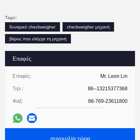
Tags:
δυναμικό checkweigher
checkweigher μηχανή
βάρος που ελέγχει τη μηχανή
Επαφές
Επαφές:
Mr. Leon Lin
Τηλ.:
86--13215377368
Φαξ:
86-769-23611800
συνομιλία τώρα