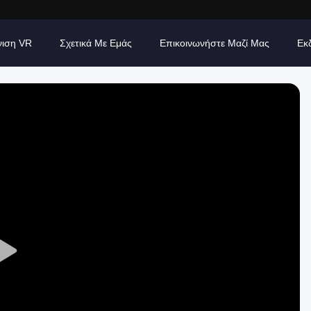
νιση VR
Σχετικά Με Εμάς
Επικοινωνήστε Μαζί Μας
Εκ
Play
Video