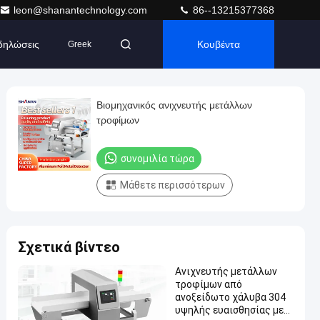
leon@shanantechnology.com
86--13215377368
δηλώσεις
Κουβέντα
Greek
Βιομηχανικός ανιχνευτής μετάλλων
τροφίμων
συνομιλία τώρα
Μάθετε περισσότερων
Σχετικά βίντεο
Ανιχνευτής μετάλλων
τροφίμων από
ανοξείδωτο χάλυβα 304
υψηλής ευαισθησίας με