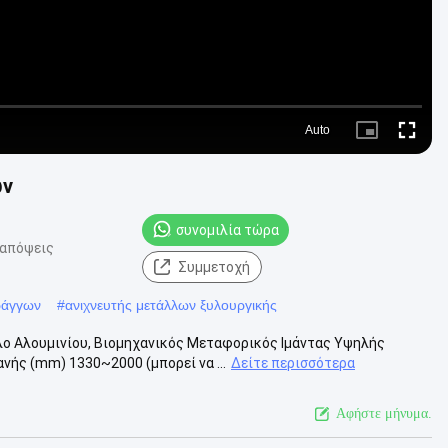
Auto
Picture-
Fullscre
in-
Picture
ων
συνομιλία τώρα
 απόψεις
Συμμετοχή
ράγγων
#
ανιχνευτής μετάλλων ξυλουργικής
ο Αλουμινίου, Βιομηχανικός Μεταφορικός Ιμάντας Υψηλής
ής (mm) 1330~2000 (μπορεί να ...
Δείτε περισσότερα
Αφήστε μήνυμα.