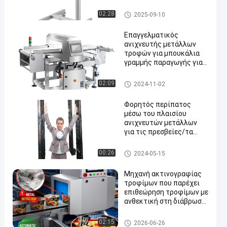
μεταλλικής ανάκτησης
μετάλλων
διαχωριστής μετάλλων ταμ
02:28
2025-09-10
πλετών
Επαγγελματικός
ανιχνευτής μετάλλων
τροφών για μπουκάλια
γραμμής παραγωγής για
en
ανίχνευση μεταλλικών
τσιπς μέσα σε τρόφιμα
Ανιχνευτής μετάλλων τροφί
02:09
2024-11-02
μων
Φορητός περίπατος
μέσω του πλαισίου
ανιχνευτών μετάλλων
για τις πρεσβείες/τα
οικονομικά όργανα
Περίπατος μέσω του ανιχνε
00:26
2024-05-15
υτή μετάλλων
Μηχανή ακτινογραφίας
τροφίμων που παρέχει
επιθεώρηση τροφίμων με
ανθεκτική στη διάβρωση
γυαλί καθρέφτη
επιφάνειας SUS304 και
των ακτίνων X μηχανή τροφί
02:15
2026-06-26