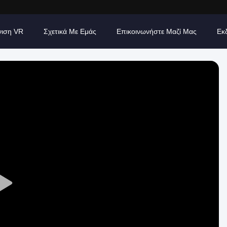
νιση VR
Σχετικά Με Εμάς
Επικοινωνήστε Μαζί Μας
Εκ
Play
Video