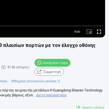
Auto
Picture-
Fullscre
in-
Picture
3 πλαισίων πορτών με τον έλεγχο οθόνης
συνομιλία τώρα
8146 απόψεις
Συμμετοχή
λειας
#
Μηχανή αποσκευών ακτίνας X
ο πόρτας ανιχνευτής μετάλλων Η Guangdong Shanan Technology
οκιμής βάρους, εξοπ...
Δείτε περισσότερα
Αφήστε μήνυμα.