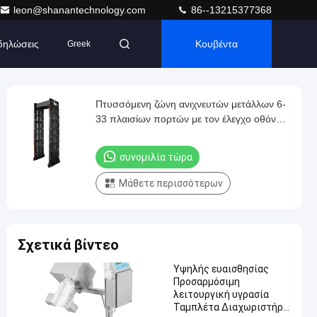
leon@shanantechnology.com
86--13215377368
δηλώσεις
Κουβέντα
Greek
Πτυσσόμενη ζώνη ανιχνευτών μετάλλων 6-
33 πλαισίων πορτών με τον έλεγχο οθόνης
αφής
συνομιλία τώρα
Μάθετε περισσότερων
Σχετικά βίντεο
Υψηλής ευαισθησίας
Προσαρμόσιμη
λειτουργική υγρασία
Ταμπλέτα Διαχωριστήρα