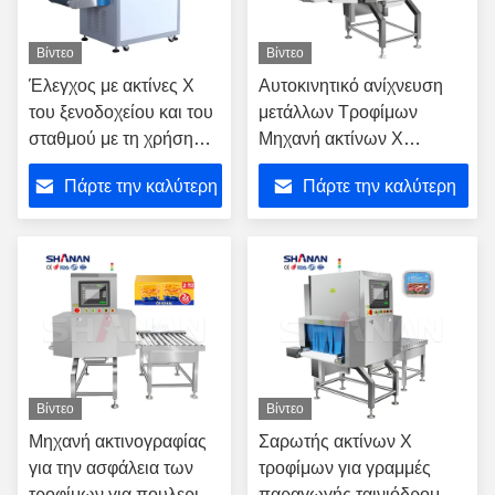
Βίντεο
Βίντεο
Έλεγχος με ακτίνες Χ
Αυτοκινητικό ανίχνευση
του ξενοδοχείου και του
μετάλλων Τροφίμων
σταθμού με τη χρήση
Μηχανή ακτίνων Χ
μηχανής σαρωτή
Βιομηχανική Επιθεώρηση
Πάρτε την καλύτερη
Πάρτε την καλύτερη
αποσκευών με ακτίνες Χ
Μηχανή Απομάκρυνση
Ασφάλειας Αρνητική για
τιμή
τιμή
εργοστάσια
Βίντεο
Βίντεο
Μηχανή ακτινογραφίας
Σαρωτής ακτίνων Χ
για την ασφάλεια των
τροφίμων για γραμμές
τροφίμων για πουλερικά
παραγωγής ταινιόδρομων