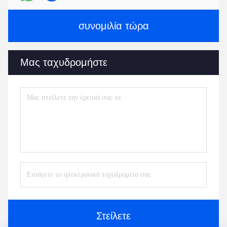
συνομιλία τώρα
Μας ταχυδρομήστε
Στείλετε