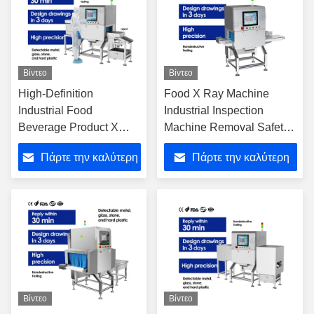
Βίντεο
Βίντεο
High-Definition
Food X Ray Machine
Industrial Food
Industrial Inspection
Beverage Product X
Machine Removal Safety
Ray Inspection Systems
Reject For Factories
Πάρτε την καλύτερη
Πάρτε την καλύτερη
Machine
τιμή
τιμή
Βίντεο
Βίντεο