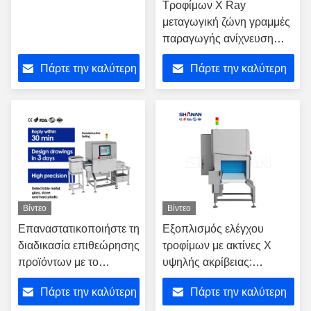
Τροφίμων X Ray
μεταγωγική ζώνη γραμμές
παραγωγής ανίχνευση
ελαττωμάτων με απόρριψη
Πάρτε την καλύτερη
Πάρτε την καλύτερη
τιμή
τιμή
Βίντεο
Βίντεο
Επαναστατικοποιήστε τη
Εξοπλισμός ελέγχου
διαδικασία επιθεώρησης
τροφίμων με ακτίνες Χ
προϊόντων με το
υψηλής ακρίβειας:
προηγμένο μας σύστημα
Αυτοματοποιημένη
Πάρτε την καλύτερη
Πάρτε την καλύτερη
επιθεώρησης ακτίνων Χ
αναγνώριση και αφαίρεση