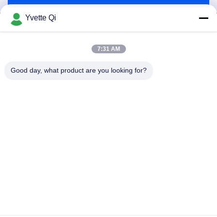
Yvette Qi
7:31 AM
GUANGDONG SHANAN TECHNOLOGY
Good day, what product are you looking for?
CO.,LTD
leon@shanantechnology.com
86--13215377368
2/F, BLDG. 1, υπόλοιπος κόσμος 1, Shijing IND. Ζώνη,
Sangyuan, Dongcheng ST, Dongguan, Guangdong, Κίνα
(ηπειρωτική χώρα)
Καλή ποιότητα της Κίνας Ανιχνευτής μετάλλων τροφίμων
Προμηθευτής. Πνευματικά δικαιώματα © 2018-2026