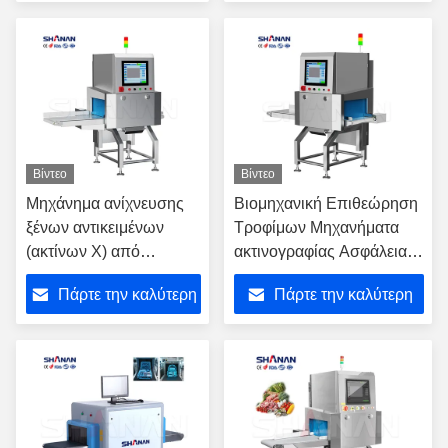
ξένων αντικειμένων στη
τιμή
τιμή
βιομηχανική διαδικασία
τροφίμων
Βίντεο
Βίντεο
Μηχάνημα ανίχνευσης
Βιομηχανική Επιθεώρηση
ξένων αντικειμένων
Τροφίμων Μηχανήματα
(ακτίνων Χ) από
ακτινογραφίας Ασφάλεια
μέταλλο, γυαλί,
της παραγωγής
Πάρτε την καλύτερη
Πάρτε την καλύτερη
πλαστικό, κόκαλο για
επιθεώρηση ασφάλειας
τιμή
τιμή
τροφίμων