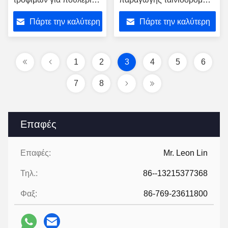
ψάρια λαχανικά
με ανίχνευση ελαττωμάτων
Πάρτε την καλύτερη
Πάρτε την καλύτερη
Ανίχνευση ρύπων
με τεχνολογία AI
Απορρίψη
τιμή
τιμή
1
2
3
4
5
6
7
8
Επαφές
Επαφές:
Mr. Leon Lin
Τηλ.:
86--13215377368
Φαξ:
86-769-23611800