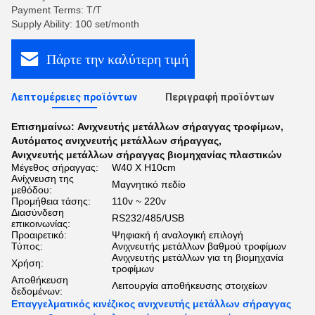
Payment Terms: T/T
Supply Ability: 100 set/month
Πάρτε την καλύτερη τιμή
Λεπτομέρειες προϊόντων
Περιγραφή προϊόντων
Επισημαίνω:
Ανιχνευτής μετάλλων σήραγγας τροφίμων
,
Αυτόματος ανιχνευτής μετάλλων σήραγγας
,
Ανιχνευτής μετάλλων σήραγγας βιομηχανίας πλαστικών
Μέγεθος σήραγγας:
W40 X H10cm
Ανίχνευση της
Μαγνητικό πεδίο
μεθόδου:
Προμήθεια τάσης:
110v ~ 220v
Διασύνδεση
RS232/485/USB
επικοινωνίας:
Προαιρετικό:
Ψηφιακή ή αναλογική επιλογή
Τύπος:
Ανιχνευτής μετάλλων βαθμού τροφίμων
Ανιχνευτής μετάλλων για τη βιομηχανία
Χρήση:
τροφίμων
Αποθήκευση
Λειτουργία αποθήκευσης στοιχείων
δεδομένων:
Επαγγελματικός κινέζικος ανιχνευτής μετάλλων σήραγγας