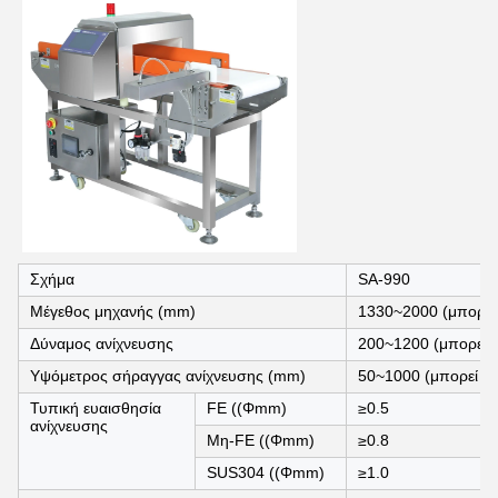
Σχήμα
SA-990
Μέγεθος μηχανής (mm)
1330~2000 (μπορεί
Δύναμος ανίχνευσης
200~1200 (μπορεί 
Υψόμετρος σήραγγας ανίχνευσης (mm)
50~1000 (μπορεί ν
Τυπική ευαισθησία
FE ((Φmm)
≥0.5
ανίχνευσης
Μη-FE ((Φmm)
≥0.8
SUS304 ((Φmm)
≥1.0