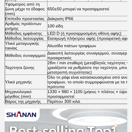
Υψόμετρος από τη
ζώνη μέχρι το έδαφος
650±50 μπορεί να προσαρμοστεί
(mm)
Επίπεδο προστασίας
Διάκριση IP66
Αριθμός προϊόντων
100 είδη
μνήμης
Μέθοδος εμφάνισης
LED D (ή προσαρμοσμένη οθόνη αφής)
Μέθοδος λειτουργίας
Εισαγωγή πλήκτρου αφής (προαιρετική αφής
Υλικό μεταγωγικής
Αλυσίδα πιάτων τροφίμων
ταινίας
Διακοπή λειτουργίας συναγερμού, συναγερμ
Μέθοδος συναγερμού
προαιρετικός
28m / min σταθερή (μεταβλητές ταχύτητες για 
Ταχύτητα ζώνης
χρειάζεστε να ρυθμίσετε την ταχύτητα, μπορ
μετατροπή συχνότητας)
Όλο το ράφι είναι κατασκευασμένο από ανοξ
Υλικό μηχανής
τροφίμων, το οποίο συμμορφώνεται με τα π
πρότυπα
Μηχανολογικό
1330 × 980 × 1100 (μήκος × πλάτος × ύψος)
μέγεθος (mm)
προσαρμοστεί
Βάρος της μηχανής
Περίπου 300 κιλά.