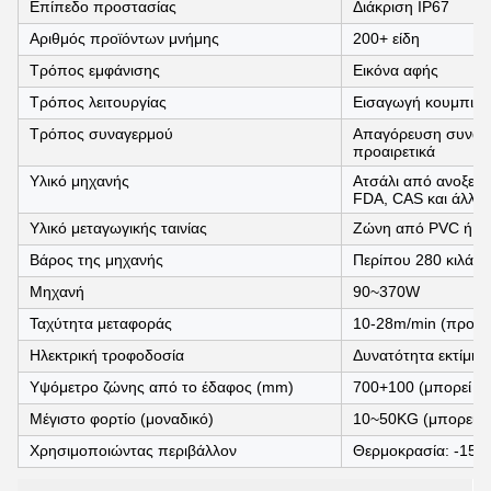
Επίπεδο προστασίας
Διάκριση IP67
Αριθμός προϊόντων μνήμης
200+ είδη
Τρόπος εμφάνισης
Εικόνα αφής
Τρόπος λειτουργίας
Εισαγωγή κουμπιού
Τρόπος συναγερμού
Απαγόρευση συναγε
προαιρετικά
Υλικό μηχανής
Ατσάλι από ανοξείδ
FDA, CAS και άλλα
Υλικό μεταγωγικής ταινίας
Ζώνη από PVC ή PU
Βάρος της μηχανής
Περίπου 280 κιλά.
Μηχανή
90~370W
Ταχύτητα μεταφοράς
10-28m/min (προαιρ
Ηλεκτρική τροφοδοσία
Δυνατότητα εκτίμησ
Υψόμετρο ζώνης από το έδαφος (mm)
700+100 (μπορεί ν
Μέγιστο φορτίο (μοναδικό)
10~50KG (μπορεί ν
Χρησιμοποιώντας περιβάλλον
Θερμοκρασία: -15°