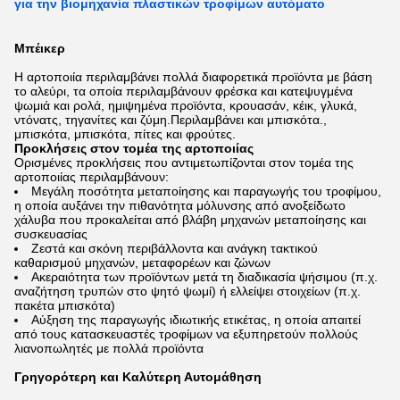
για την βιομηχανία πλαστικών τροφίμων αυτόματο
Μπέικερ
Η αρτοποιία περιλαμβάνει πολλά διαφορετικά προϊόντα με βάση
το αλεύρι, τα οποία περιλαμβάνουν φρέσκα και κατεψυγμένα
ψωμιά και ρολά, ημιψημένα προϊόντα, κρουασάν, κέικ, γλυκά,
ντόνατς, τηγανίτες και ζύμη.Περιλαμβάνει και μπισκότα.,
μπισκότα, μπισκότα, πίτες και φρούτες.
Προκλήσεις στον τομέα της αρτοποιίας
Ορισμένες προκλήσεις που αντιμετωπίζονται στον τομέα της
αρτοποιίας περιλαμβάνουν:
Μεγάλη ποσότητα μεταποίησης και παραγωγής του τροφίμου,
η οποία αυξάνει την πιθανότητα μόλυνσης από ανοξείδωτο
χάλυβα που προκαλείται από βλάβη μηχανών μεταποίησης και
συσκευασίας
Ζεστά και σκόνη περιβάλλοντα και ανάγκη τακτικού
καθαρισμού μηχανών, μεταφορέων και ζώνων
Ακεραιότητα των προϊόντων μετά τη διαδικασία ψήσιμου (π.χ.
αναζήτηση τρυπών στο ψητό ψωμί) ή ελλείψει στοιχείων (π.χ.
πακέτα μπισκότα)
Αύξηση της παραγωγής ιδιωτικής ετικέτας, η οποία απαιτεί
από τους κατασκευαστές τροφίμων να εξυπηρετούν πολλούς
λιανοπωλητές με πολλά προϊόντα
Γρηγορότερη και Καλύτερη Αυτομάθηση