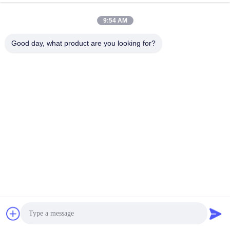
Φαξ:
86-769-23611800
9:54 AM
Good day, what product are you looking for?
συνομιλία τώρα
Μας ταχυδρομήστε