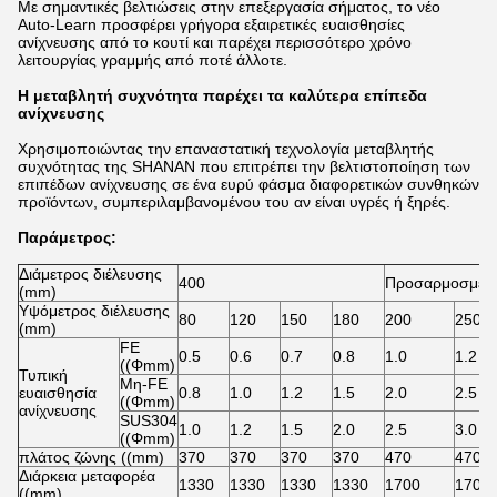
Με σημαντικές βελτιώσεις στην επεξεργασία σήματος, το νέο
Auto-Learn προσφέρει γρήγορα εξαιρετικές ευαισθησίες
ανίχνευσης από το κουτί και παρέχει περισσότερο χρόνο
λειτουργίας γραμμής από ποτέ άλλοτε.
Η μεταβλητή συχνότητα παρέχει τα καλύτερα επίπεδα
ανίχνευσης
Χρησιμοποιώντας την επαναστατική τεχνολογία μεταβλητής
συχνότητας της SHANAN που επιτρέπει την βελτιστοποίηση των
επιπέδων ανίχνευσης σε ένα ευρύ φάσμα διαφορετικών συνθηκών
προϊόντων, συμπεριλαμβανομένου του αν είναι υγρές ή ξηρές.
Παράμετρος:
Διάμετρος διέλευσης
400
Προσαρμοσμένα
(mm)
Υψόμετρος διέλευσης
80
120
150
180
200
250
(mm)
FE
0.5
0.6
0.7
0.8
1.0
1.2
((Φmm)
Τυπική
Μη-FE
ευαισθησία
0.8
1.0
1.2
1.5
2.0
2.5
((Φmm)
ανίχνευσης
SUS304
1.0
1.2
1.5
2.0
2.5
3.0
((Φmm)
πλάτος ζώνης ((mm)
370
370
370
370
470
470
Διάρκεια μεταφορέα
1330
1330
1330
1330
1700
1700
((mm)