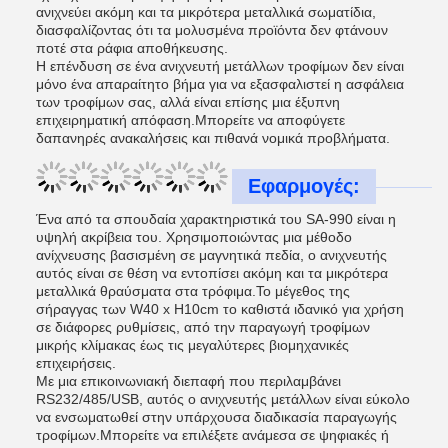
ανιχνεύει ακόμη και τα μικρότερα μεταλλικά σωματίδια,
διασφαλίζοντας ότι τα μολυσμένα προϊόντα δεν φτάνουν
ποτέ στα ράφια αποθήκευσης.
Η επένδυση σε ένα ανιχνευτή μετάλλων τροφίμων δεν είναι
μόνο ένα απαραίτητο βήμα για να εξασφαλιστεί η ασφάλεια
των τροφίμων σας, αλλά είναι επίσης μια έξυπνη
επιχειρηματική απόφαση.Μπορείτε να αποφύγετε
δαπανηρές ανακαλήσεις και πιθανά νομικά προβλήματα.
Εφαρμογές:
Ένα από τα σπουδαία χαρακτηριστικά του SA-990 είναι η
υψηλή ακρίβεια του. Χρησιμοποιώντας μια μέθοδο
ανίχνευσης βασισμένη σε μαγνητικά πεδία, ο ανιχνευτής
αυτός είναι σε θέση να εντοπίσει ακόμη και τα μικρότερα
μεταλλικά θραύσματα στα τρόφιμα.Το μέγεθος της
σήραγγας των W40 x H10cm το καθιστά ιδανικό για χρήση
σε διάφορες ρυθμίσεις, από την παραγωγή τροφίμων
μικρής κλίμακας έως τις μεγαλύτερες βιομηχανικές
επιχειρήσεις.
Με μια επικοινωνιακή διεπαφή που περιλαμβάνει
RS232/485/USB, αυτός ο ανιχνευτής μετάλλων είναι εύκολο
να ενσωματωθεί στην υπάρχουσα διαδικασία παραγωγής
τροφίμων.Μπορείτε να επιλέξετε ανάμεσα σε ψηφιακές ή