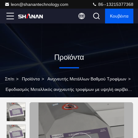
leon@shanantechnology.com
86--13215377368
Κουβέντα
Προϊόντα
Σπίτι
>
Προϊόντα
>
Ανιχνευτής Μετάλλων Βαθμού Τροφίμων
>
Εφοδιασμός Μεταλλικός ανιχνευτής τροφίμων με υψηλή ακρίβεια
και σήραγγα στις βιομηχανίες επεξεργασίας τροφίμων