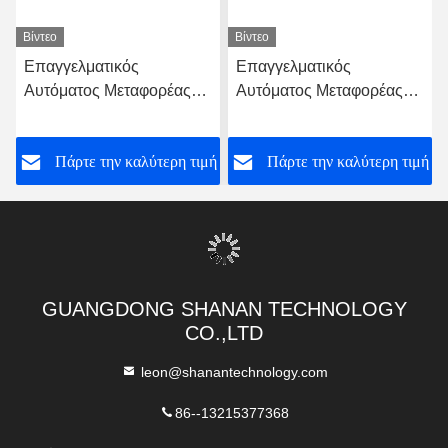
Βίντεο
Βίντεο
Επαγγελματικός
Επαγγελματικός
Αυτόματος Μεταφορέας
Αυτόματος Μεταφορέας
από Ανοξείδωτο Χάλυβα
από Ανοξείδωτο Χάλυβα
για Τυρί, Κράκερ,
για Τυρί, Κράκερ,
ή
Πάρτε την καλύτερη τιμή
Πάρτε την καλύτερη τιμή
Θαλασσινά, Γάλα,
Θαλασσινά, Γάλα,
Μπισκότα, Κρέας,
Μπισκότα, Κρέας,
Ανιχνευτής Μετάλλων,
Ανιχνευτής Μετάλλων,
Πιστοποίηση CE
Πιστοποίηση CE
GUANGDONG SHANAN TECHNOLOGY
CO.,LTD
leon@shanantechnology.com
86--13215377368