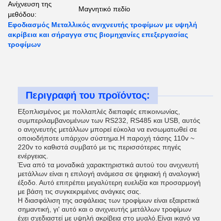
Ανίχνευση της
Μαγνητικό πεδίο
μεθόδου:
Εφοδιασμός Μεταλλικός ανιχνευτής τροφίμων με υψηλή
ακρίβεια και σήραγγα στις βιομηχανίες επεξεργασίας
τροφίμων
Περιγραφή του προϊόντος:
Εξοπλισμένος με πολλαπλές διεπαφές επικοινωνίας,
συμπεριλαμβανομένων των RS232, RS485 και USB, αυτός
ο ανιχνευτής μετάλλων μπορεί εύκολα να ενσωματωθεί σε
οποιοδήποτε υπάρχον σύστημα.Η παροχή τάσης 110v ~
220v το καθιστά συμβατό με τις περισσότερες πηγές
ενέργειας.
Ένα από τα μοναδικά χαρακτηριστικά αυτού του ανιχνευτή
μετάλλων είναι η επιλογή ανάμεσα σε ψηφιακή ή αναλογική
έξοδο. Αυτό επιτρέπει μεγαλύτερη ευελιξία και προσαρμογή
με βάση τις συγκεκριμένες ανάγκες σας.
Η διασφάλιση της ασφάλειας των τροφίμων είναι εξαιρετικά
σημαντική, γι' αυτό και ο ανιχνευτής μετάλλων τροφίμων
έχει σχεδιαστεί με υψηλή ακρίβεια στο μυαλό.Είναι ικανό να