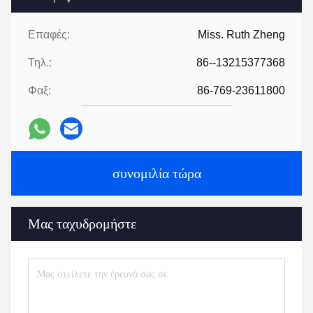
Επαφές:
Miss. Ruth Zheng
Τηλ.:
86--13215377368
Φαξ:
86-769-23611800
συνομιλία τώρα
Μας ταχυδρομήστε