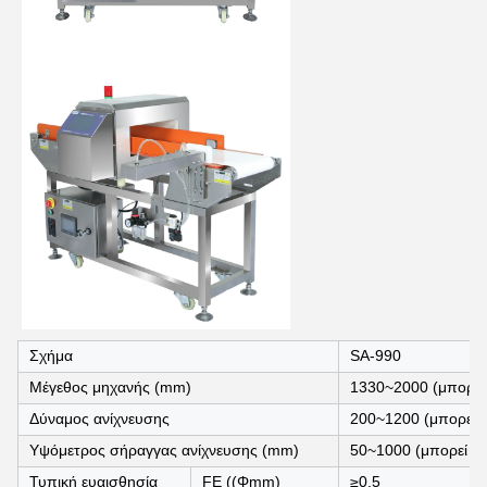
Σχήμα
SA-990
Μέγεθος μηχανής (mm)
1330~2000 (μπορεί
Δύναμος ανίχνευσης
200~1200 (μπορεί 
Υψόμετρος σήραγγας ανίχνευσης (mm)
50~1000 (μπορεί ν
Τυπική ευαισθησία
FE ((Φmm)
≥0.5