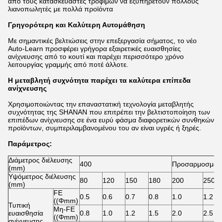
από τους κατασκευαστές τροφίμων να εξυπηρετούν πολλούς
λιανοπωλητές με πολλά προϊόντα
Γρηγορότερη και Καλύτερη Αυτομάθηση
Με σημαντικές βελτιώσεις στην επεξεργασία σήματος, το νέο
Auto-Learn προσφέρει γρήγορα εξαιρετικές ευαισθησίες
ανίχνευσης από το κουτί και παρέχει περισσότερο χρόνο
λειτουργίας γραμμής από ποτέ άλλοτε.
Η μεταβλητή συχνότητα παρέχει τα καλύτερα επίπεδα
ανίχνευσης
Χρησιμοποιώντας την επαναστατική τεχνολογία μεταβλητής
συχνότητας της SHANAN που επιτρέπει την βελτιστοποίηση των
επιπέδων ανίχνευσης σε ένα ευρύ φάσμα διαφορετικών συνθηκών
προϊόντων, συμπεριλαμβανομένου του αν είναι υγρές ή ξηρές.
Παράμετρος:
Διάμετρος διέλευσης
400
Προσαρμοσμένα
(mm)
Υψόμετρος διέλευσης
80
120
150
180
200
250
(mm)
FE
0.5
0.6
0.7
0.8
1.0
1.2
((Φmm)
Τυπική
Μη-FE
ευαισθησία
0.8
1.0
1.2
1.5
2.0
2.5
((Φmm)
ανίχνευσης