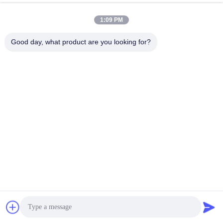
Επαφές:
Miss. Ruth Zheng
1:09 PM
Τηλ.:
86--13215377368
Good day, what product are you looking for?
Φαξ:
86-769-23611800
συνομιλία τώρα
Μας ταχυδρομήστε