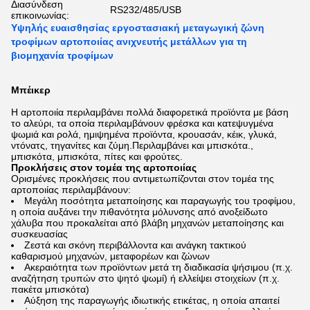
Διασύνδεση
RS232/485/USB
επικοινωνίας:
Υψηλής ευαισθησίας εργοστασιακή μεταγωγική ζώνη
τροφίμων αρτοποιίας ανιχνευτής μετάλλων για τη
βιομηχανία τροφίμων
Μπέικερ
Η αρτοποιία περιλαμβάνει πολλά διαφορετικά προϊόντα με βάση
το αλεύρι, τα οποία περιλαμβάνουν φρέσκα και κατεψυγμένα
ψωμιά και ρολά, ημιψημένα προϊόντα, κρουασάν, κέικ, γλυκά,
ντόνατς, τηγανίτες και ζύμη.Περιλαμβάνει και μπισκότα.,
μπισκότα, μπισκότα, πίτες και φρούτες.
Προκλήσεις στον τομέα της αρτοποιίας
Ορισμένες προκλήσεις που αντιμετωπίζονται στον τομέα της
αρτοποιίας περιλαμβάνουν:
Μεγάλη ποσότητα μεταποίησης και παραγωγής του τροφίμου,
η οποία αυξάνει την πιθανότητα μόλυνσης από ανοξείδωτο
χάλυβα που προκαλείται από βλάβη μηχανών μεταποίησης και
συσκευασίας
Ζεστά και σκόνη περιβάλλοντα και ανάγκη τακτικού
καθαρισμού μηχανών, μεταφορέων και ζώνων
Ακεραιότητα των προϊόντων μετά τη διαδικασία ψήσιμου (π.χ.
αναζήτηση τρυπών στο ψητό ψωμί) ή ελλείψει στοιχείων (π.χ.
πακέτα μπισκότα)
Αύξηση της παραγωγής ιδιωτικής ετικέτας, η οποία απαιτεί