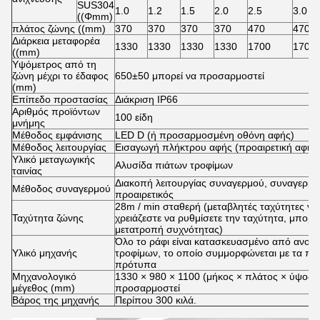
SUS304
1.0
1.2
1.5
2.0
2.5
3.0
((Φmm)
πλάτος ζώνης ((mm)
370
370
370
370
470
470
Διάρκεια μεταφορέα
1330
1330
1330
1330
1700
1700
((mm)
Υψόμετρος από τη
ζώνη μέχρι το έδαφος
650±50 μπορεί να προσαρμοστεί
(mm)
Επίπεδο προστασίας
Διάκριση IP66
Αριθμός προϊόντων
100 είδη
μνήμης
Μέθοδος εμφάνισης
LED D (ή προσαρμοσμένη οθόνη αφής)
Μέθοδος λειτουργίας
Εισαγωγή πλήκτρου αφής (προαιρετική αφής
Υλικό μεταγωγικής
Αλυσίδα πιάτων τροφίμων
ταινίας
Διακοπή λειτουργίας συναγερμού, συναγερμ
Μέθοδος συναγερμού
προαιρετικός
28m / min σταθερή (μεταβλητές ταχύτητες για 
Ταχύτητα ζώνης
χρειάζεστε να ρυθμίσετε την ταχύτητα, μπορ
μετατροπή συχνότητας)
Όλο το ράφι είναι κατασκευασμένο από ανοξ
Υλικό μηχανής
τροφίμων, το οποίο συμμορφώνεται με τα π
πρότυπα
Μηχανολογικό
1330 × 980 × 1100 (μήκος × πλάτος × ύψος)
μέγεθος (mm)
προσαρμοστεί
Βάρος της μηχανής
Περίπου 300 κιλά.