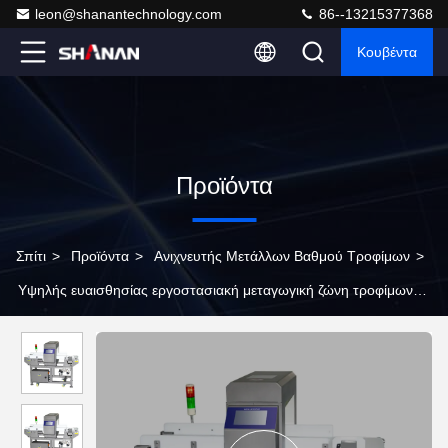
leon@shanantechnology.com
86--13215377368
Κουβέντα
Προϊόντα
Σπίτι
>
Προϊόντα
>
Ανιχνευτής Μετάλλων Βαθμού Τροφίμων
>
Υψηλής ευαισθησίας εργοστασιακή μεταγωγική ζώνη τροφίμων
αρτοποιίας ανιχνευτής μετάλλων για τη βιομηχανία τροφίμων