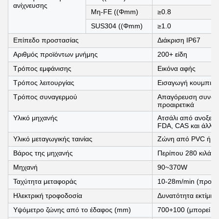
ανίχνευσης
Μη-FE ((Φmm)
≥0.8
SUS304 ((Φmm)
≥1.0
Επίπεδο προστασίας
Διάκριση IP67
Αριθμός προϊόντων μνήμης
200+ είδη
Τρόπος εμφάνισης
Εικόνα αφής
Τρόπος λειτουργίας
Εισαγωγή κουμπιού
Τρόπος συναγερμού
Απαγόρευση συναγε
προαιρετικά
Υλικό μηχανής
Ατσάλι από ανοξείδ
FDA, CAS και άλλα
Υλικό μεταγωγικής ταινίας
Ζώνη από PVC ή PU
Βάρος της μηχανής
Περίπου 280 κιλά.
Μηχανή
90~370W
Ταχύτητα μεταφοράς
10-28m/min (προαιρ
Ηλεκτρική τροφοδοσία
Δυνατότητα εκτίμησ
Υψόμετρο ζώνης από το έδαφος (mm)
700+100 (μπορεί ν