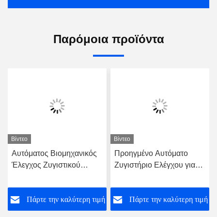
Παρόμοια προϊόντα
Βίντεο
Βίντεο
Προηγμένο Αυτόματο
Ακριβής εξατομικευμένη
Ζυγιστήριο Ελέγχου για
μηχανή ζύγισης για έλεγχο
Γρήγορη και Ακριβή
βάρους
Μέτρηση Βάρους και
ή
Πάρτε την καλύτερη τιμή
Πάρτε την καλύτερη τιμή
Διαλογή