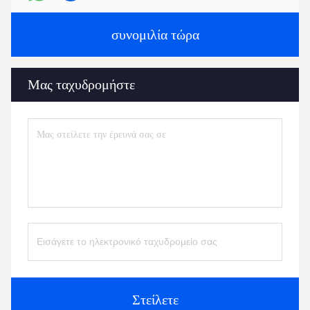
συνομιλία τώρα
Μας ταχυδρομήστε
Στείλετε