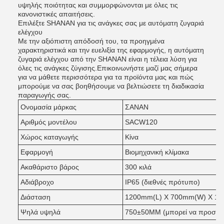
υψηλής ποιότητας και συμμορφώνονται με όλες τις
κανονιστικές απαιτήσεις.
Επιλέξτε SHANAN για τις ανάγκες σας με αυτόματη ζυγαριά
ελέγχου
Με την αξιόπιστη απόδοσή του, τα προηγμένα
χαρακτηριστικά και την ευελιξία της εφαρμογής, η αυτόματη
ζυγαριά ελέγχου από την SHANAN είναι η τέλεια λύση για
όλες τις ανάγκες ζύγισης.Επικοινωνήστε μαζί μας σήμερα
για να μάθετε περισσότερα για τα προϊόντα μας και πώς
μπορούμε να σας βοηθήσουμε να βελτιώσετε τη διαδικασία
παραγωγής σας.
Ονομασία μάρκας
ΣΑΝΑΝ
Αριθμός μοντέλου
SACW120
Χώρος καταγωγής
Κίνα
Εφαρμογή
Βιομηχανική κλίμακα
Ακαθάριστο βάρος
300 κιλά
Αδιάβροχο
IP65 (διεθνές πρότυπο)
Διάσταση
1200mm(L) X 700mm(W) X 1
Ψηλά υψηλά
750±50MM (μπορεί να προσαρ