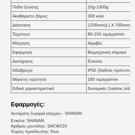
Πεδίο ζύγισης
10g-1000g
Ακαθάριστο βάρος
300 κιλά
Διάσταση
1200mm(L) X 700mm(W
Ταχύτητα
80-150 τεμάχια/min
Μέτρηση
Ακριβές
Εφαρμογή
Βιομηχανική κλίμακα
Διατήρηση
Εύκολα.
Αδιάβροχο
IP65 (διεθνές πρότυπο)
Μέγιστη ταχύτητα
180 τεμάχια/min
Ειδικά χαρακτηριστικά
Δυναμικές ζυγίσεις ελέγχ
Εφαρμογές:
Αυτόματη ζυγαριά ελέγχου - SHANAN
Ετικέτα: SHANAN
Αριθμός μοντέλου: SACW210
Χώρος προέλευσης: Κίνα