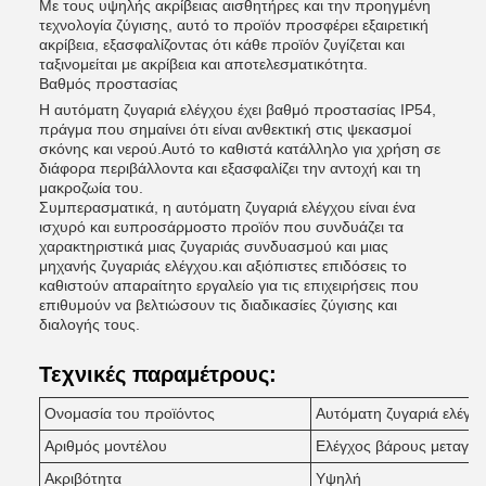
Με τους υψηλής ακρίβειας αισθητήρες και την προηγμένη
τεχνολογία ζύγισης, αυτό το προϊόν προσφέρει εξαιρετική
ακρίβεια, εξασφαλίζοντας ότι κάθε προϊόν ζυγίζεται και
ταξινομείται με ακρίβεια και αποτελεσματικότητα.
Βαθμός προστασίας
Η αυτόματη ζυγαριά ελέγχου έχει βαθμό προστασίας IP54,
πράγμα που σημαίνει ότι είναι ανθεκτική στις ψεκασμοί
σκόνης και νερού.Αυτό το καθιστά κατάλληλο για χρήση σε
διάφορα περιβάλλοντα και εξασφαλίζει την αντοχή και τη
μακροζωία του.
Συμπερασματικά, η αυτόματη ζυγαριά ελέγχου είναι ένα
ισχυρό και ευπροσάρμοστο προϊόν που συνδυάζει τα
χαρακτηριστικά μιας ζυγαριάς συνδυασμού και μιας
μηχανής ζυγαριάς ελέγχου.και αξιόπιστες επιδόσεις το
καθιστούν απαραίτητο εργαλείο για τις επιχειρήσεις που
επιθυμούν να βελτιώσουν τις διαδικασίες ζύγισης και
διαλογής τους.
Τεχνικές παραμέτρους:
Ονομασία του προϊόντος
Αυτόματη ζυγαριά ελέγχ
Αριθμός μοντέλου
Ελέγχος βάρους μεταγωγ
Ακριβότητα
Υψηλή