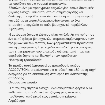
τα προϊόντα σε μια γραμμή παραγωγής.
Εξοπλισμένο με προηγμένες τεχνολογίες, όπως δυναμικές
ζυγίδες ελέγχου και αυτόματο σύστημα ζύγισης και
διαλογής, το προϊόν αυτό είναι σε θέση να παρέχει ακριβή
και αξιόπιστα αποτελέσματα,καθιστώντας το ένα
απαραίτητο εργαλείο σε κάθε βιομηχανικό περιβάλλον.
Εφαρμογή
Η αυτόματη ζυγαριά ελέγχου είναι κατάλληλη για χρήση σε
ένα ευρύ φάσμα βιομηχανιών, συμπεριλαμβανομένων των
τροφίμων και των ποτών, των φαρμακευτικών προϊόντων
και της βιομηχανίας.Έχει σχεδιαστεί ειδικά για τις ανάγκες
των επιχειρήσεων που απαιτούν υψηλής ταχύτητας και
ακριβούς ζύγισης και διαλογής των προϊόντων.
Ηλεκτρική τροφοδοσία
Το προϊόν αυτό λειτουργεί με τροφοδοσία ισχύος
AC220V/50Hz, παρέχοντας μια σταθερή και αξιόπιστη πηγή
ενέργειας για τη διασφάλιση σταθερής και αδιάλειπτης
απόδοσης.
Ονομαστικό φορτίο
Η αυτόματη ζυγαριά ελέγχου έχει ονομαστικό φορτίο 5 KG,
καθιστώντας την ιδανική για ζύγιση μιας ποικιλίας
προϊόντων, από μικρά έως μεσαία αντικείμενα.
Ακριβότητα