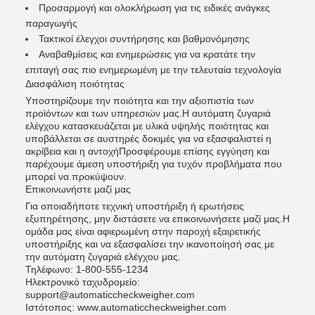
Προσαρμογή και ολοκλήρωση για τις ειδικές ανάγκες
παραγωγής
Τακτικοί έλεγχοι συντήρησης και βαθμονόμησης
Αναβαθμίσεις και ενημερώσεις για να κρατάτε την
επιταγή σας πιο ενημερωμένη με την τελευταία τεχνολογία
Διασφάλιση ποιότητας
Υποστηρίζουμε την ποιότητα και την αξιοπιστία των
προϊόντων και των υπηρεσιών μας.Η αυτόματη ζυγαριά
ελέγχου κατασκευάζεται με υλικά υψηλής ποιότητας και
υποβάλλεται σε αυστηρές δοκιμές για να εξασφαλιστεί η
ακρίβεια και η αντοχήΠροσφέρουμε επίσης εγγύηση και
παρέχουμε άμεση υποστήριξη για τυχόν προβλήματα που
μπορεί να προκύψουν.
Επικοινωνήστε μαζί μας
Για οποιαδήποτε τεχνική υποστήριξη ή ερωτήσεις
εξυπηρέτησης, μην διστάσετε να επικοινωνήσετε μαζί μας.Η
ομάδα μας είναι αφιερωμένη στην παροχή εξαιρετικής
υποστήριξης και να εξασφαλίσει την ικανοποίησή σας με
την αυτόματη ζυγαριά ελέγχου μας.
Τηλέφωνο: 1-800-555-1234
Ηλεκτρονικό ταχυδρομείο:
support@automaticcheckweigher.com
Ιστότοπος: www.automaticcheckweigher.com