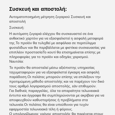
Συσκευή και αποστολή:
Αυτοματοποιημένη μέτρηση ζυγαριού Συσκευή και
αποστολή
Συσκευή:
Η αυτόματη ζυγαριά ελέγχου θα συσκευαστεί σε ένα
ανθεκτικό χαρτόνι για να εξασφαλιστεί η ασφαλή μεταφορά
της.Το προϊόν θα τυλιχθεί με ασφάλεια σε περιτύλιγμα
φυσαλίδων και θα περιβάλλεται με φιστίκια συσκευασίας για
επιπλέον προστασίαΤο κουτί θα επισημαίνεται επίσης με
πληροφορίες για το προϊόν και οδηγίες χειρισμού.
Ναυτιλία:
Το προϊόν θα αποσταλεί μέσω αξιόπιστης υπηρεσίας
ταχυμεταφορών για να εξασφαλιστεί έγκαιρη και ασφαλή
παράδοση.Οι πελάτες μπορούν επίσης να επιλέξουν την
προτιμώμενη μέθοδο αποστολής και να παρέχουν τον δικό
τους αριθμό λογαριασμού αποστολής, εάν επιθυμούν.
Για διεθνείς παραγγελίες, όλα τα απαραίτητα τελωνειακά
έντυπα και έγγραφα θα συμπληρώνονται με ακρίβεια για να
αποφευχθούν καθυστερήσεις ή προβλήματα στα
τελωνεία.Οι πελάτες θα είναι υπεύθυνοι για τυχόν
εφαρμοστέα τελωνειακά τέλη ή φόρους.
Ο υπολογιζόμενος χρόνος αποστολής θα παρέχεται στους