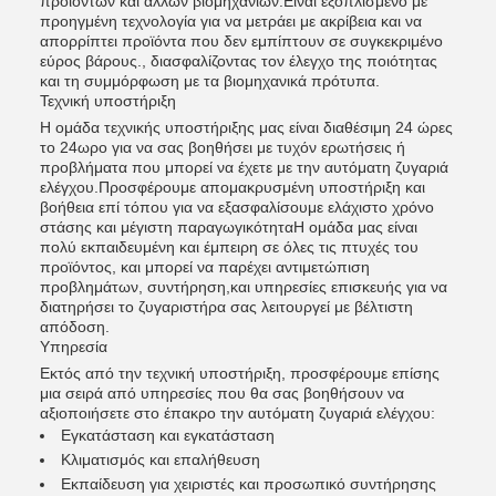
προϊόντων και άλλων βιομηχανιών.Είναι εξοπλισμένο με
προηγμένη τεχνολογία για να μετράει με ακρίβεια και να
απορρίπτει προϊόντα που δεν εμπίπτουν σε συγκεκριμένο
εύρος βάρους., διασφαλίζοντας τον έλεγχο της ποιότητας
και τη συμμόρφωση με τα βιομηχανικά πρότυπα.
Τεχνική υποστήριξη
Η ομάδα τεχνικής υποστήριξης μας είναι διαθέσιμη 24 ώρες
το 24ωρο για να σας βοηθήσει με τυχόν ερωτήσεις ή
προβλήματα που μπορεί να έχετε με την αυτόματη ζυγαριά
ελέγχου.Προσφέρουμε απομακρυσμένη υποστήριξη και
βοήθεια επί τόπου για να εξασφαλίσουμε ελάχιστο χρόνο
στάσης και μέγιστη παραγωγικότηταΗ ομάδα μας είναι
πολύ εκπαιδευμένη και έμπειρη σε όλες τις πτυχές του
προϊόντος, και μπορεί να παρέχει αντιμετώπιση
προβλημάτων, συντήρηση,και υπηρεσίες επισκευής για να
διατηρήσει το ζυγαριστήρα σας λειτουργεί με βέλτιστη
απόδοση.
Υπηρεσία
Εκτός από την τεχνική υποστήριξη, προσφέρουμε επίσης
μια σειρά από υπηρεσίες που θα σας βοηθήσουν να
αξιοποιήσετε στο έπακρο την αυτόματη ζυγαριά ελέγχου:
Εγκατάσταση και εγκατάσταση
Κλιματισμός και επαλήθευση
Εκπαίδευση για χειριστές και προσωπικό συντήρησης