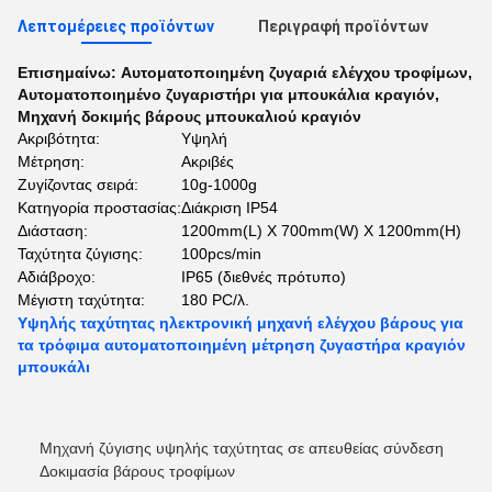
Λεπτομέρειες προϊόντων
Περιγραφή προϊόντων
Επισημαίνω:
Αυτοματοποιημένη ζυγαριά ελέγχου τροφίμων
,
Αυτοματοποιημένο ζυγαριστήρι για μπουκάλια κραγιόν
,
Μηχανή δοκιμής βάρους μπουκαλιού κραγιόν
Ακριβότητα:
Υψηλή
Μέτρηση:
Ακριβές
Ζυγίζοντας σειρά:
10g-1000g
Κατηγορία προστασίας:
Διάκριση IP54
Διάσταση:
1200mm(L) X 700mm(W) X 1200mm(H)
Ταχύτητα ζύγισης:
100pcs/min
Αδιάβροχο:
IP65 (διεθνές πρότυπο)
Μέγιστη ταχύτητα:
180 PC/λ.
Υψηλής ταχύτητας ηλεκτρονική μηχανή ελέγχου βάρους για
τα τρόφιμα αυτοματοποιημένη μέτρηση ζυγαστήρα κραγιόν
μπουκάλι
Μηχανή ζύγισης υψηλής ταχύτητας σε απευθείας σύνδεση
Δοκιμασία βάρους τροφίμων