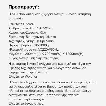
Προσαρμογή:
Η SHANAN αυτόματη ζυγαριά ελέγχου - εξατομικευμένη
υπηρεσία
Ετικέτα: SHANAN
Αριθμός μοντέλου: SACW120
Χώρος προέλευσης: Κίνα
Εφαρμογή: Βιομηχανική κλίμακα
Ταχύτητα ζύγισης: 100pcs/min
Περιοχή βάρους: 10-1000g
Ηλεκτρική παροχή: AC220V/50Hz
Μέγεθος: 1200mm(L) X 700mm(W) X 1200mm(H)
Ζυγός ελέγχου υψηλής ταχύτητας
Η αυτόματη ζυγαριά ελέγχου μας έχει σχεδιαστεί για την
υψηλής ταχύτητας ζύγιση και διαλογή προϊόντων σε
βιομηχανικά περιβάλλοντα.
Ελέγξτε το Weigher
Η ζυγαριά ελέγχου μας είναι μια αξιόπιστη και ακριβής λύση
για να διασφαλιστεί ότι το βάρος των προϊόντων σας
πληροί τις επιθυμητές προδιαγραφές.Μπορεί εύκολα να
ενσωματωθεί στην γραμμή παραγωγής σας για
απρόσκοπτη λειτουργία.
Ελέγξτε το ζυγαριστήρα