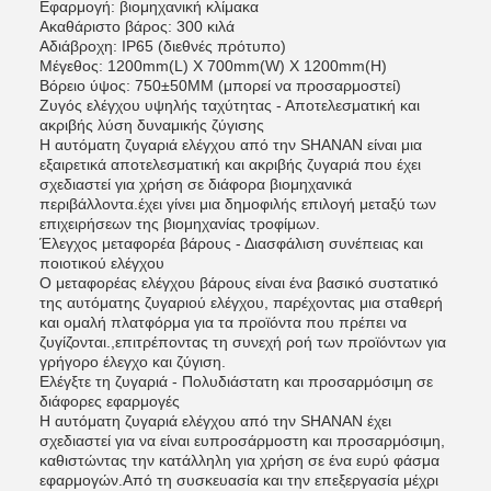
Εφαρμογή: βιομηχανική κλίμακα
Ακαθάριστο βάρος: 300 κιλά
Αδιάβροχη: IP65 (διεθνές πρότυπο)
Μέγεθος: 1200mm(L) X 700mm(W) X 1200mm(H)
Βόρειο ύψος: 750±50MM (μπορεί να προσαρμοστεί)
Ζυγός ελέγχου υψηλής ταχύτητας - Αποτελεσματική και
ακριβής λύση δυναμικής ζύγισης
Η αυτόματη ζυγαριά ελέγχου από την SHANAN είναι μια
εξαιρετικά αποτελεσματική και ακριβής ζυγαριά που έχει
σχεδιαστεί για χρήση σε διάφορα βιομηχανικά
περιβάλλοντα.έχει γίνει μια δημοφιλής επιλογή μεταξύ των
επιχειρήσεων της βιομηχανίας τροφίμων.
Έλεγχος μεταφορέα βάρους - Διασφάλιση συνέπειας και
ποιοτικού ελέγχου
Ο μεταφορέας ελέγχου βάρους είναι ένα βασικό συστατικό
της αυτόματης ζυγαριού ελέγχου, παρέχοντας μια σταθερή
και ομαλή πλατφόρμα για τα προϊόντα που πρέπει να
ζυγίζονται.,επιτρέποντας τη συνεχή ροή των προϊόντων για
γρήγορο έλεγχο και ζύγιση.
Ελέγξτε τη ζυγαριά - Πολυδιάστατη και προσαρμόσιμη σε
διάφορες εφαρμογές
Η αυτόματη ζυγαριά ελέγχου από την SHANAN έχει
σχεδιαστεί για να είναι ευπροσάρμοστη και προσαρμόσιμη,
καθιστώντας την κατάλληλη για χρήση σε ένα ευρύ φάσμα
εφαρμογών.Από τη συσκευασία και την επεξεργασία μέχρι