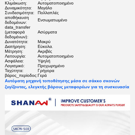
Κλιμάκωση:
Αυτοματοποιημένο
Δυναμικότητα:
Μεγάλο
Συνδεσιμότητα:
Πολλαπλές
αποθήκευση
Ενσωματωμένο
δεδομένων:
data_transfer
(μεταφορά
Ασύρματα
δεδομένων):
Δυνατότητα:
Μακρύ
Διατήρηση:
Εύκολα.
Μέτρηση:
Ακριβές
Λειτουργία:
Αυτοματοποιημένο
Ασφάλεια:
Υψηλή
Λογισμικό:
Προχωρημένο
Ταχύτητα:
Γρήγορα
βάρος_περίοδος:
Γερά
Αυτόματη μηχανή τοποθέτησης μέσα σε σάκκο σκονών
ζυγίζοντας, ελεγκτής βάρους μεταφορέων για τη συσκευασία