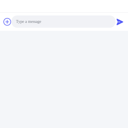
Photo
Video Call
Audio Call