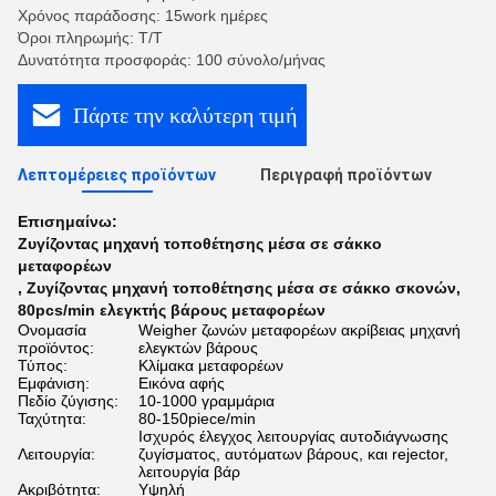
Χρόνος παράδοσης: 15work ημέρες
Όροι πληρωμής: T/T
Δυνατότητα προσφοράς: 100 σύνολο/μήνας
Πάρτε την καλύτερη τιμή
Λεπτομέρειες προϊόντων
Περιγραφή προϊόντων
Επισημαίνω:
Ζυγίζοντας μηχανή τοποθέτησης μέσα σε σάκκο
μεταφορέων
,
Ζυγίζοντας μηχανή τοποθέτησης μέσα σε σάκκο σκονών
,
80pcs/min ελεγκτής βάρους μεταφορέων
Ονομασία
Weigher ζωνών μεταφορέων ακρίβειας μηχανή
προϊόντος:
ελεγκτών βάρους
Τύπος:
Κλίμακα μεταφορέων
Εμφάνιση:
Εικόνα αφής
Πεδίο ζύγισης:
10-1000 γραμμάρια
Ταχύτητα:
80-150piece/min
Ισχυρός έλεγχος λειτουργίας αυτοδιάγνωσης
Λειτουργία:
ζυγίσματος, αυτόματων βάρους, και rejector,
λειτουργία βάρ
Ακριβότητα:
Υψηλή