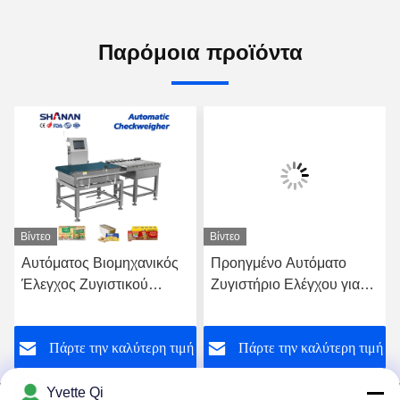
Παρόμοια προϊόντα
Βίντεο
Βίντεο
Αυτόματος Βιομηχανικός
Προηγμένο Αυτόματο
Έλεγχος Ζυγιστικού
Ζυγιστήριο Ελέγχου για
Ιμάντα Μεταφοράς
Γρήγορη και Ακριβή
Μηχανή Ζύγισης Ελέγχου
Μέτρηση Βάρους και
ή
Πάρτε την καλύτερη τιμή
Πάρτε την καλύτερη τιμή
Βάρους Ζυγαριά
Διαλογή
Yvette Qi