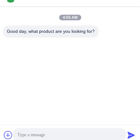
4:55 AM
GUANGDONG SHANAN TECHNOLOGY
Good day, what product are you looking for?
CO.,LTD
leon@shanantechnology.com
86--13215377368
2/F, BLDG. 1, υπόλοιπος κόσμος 1, Shijing IND. Ζώνη,
Sangyuan, Dongcheng ST, Dongguan, Guangdong, Κίνα
(ηπειρωτική χώρα)
Καλή ποιότητα της Κίνας Ανιχνευτής μετάλλων τροφίμων
Προμηθευτής. Πνευματικά δικαιώματα © 2018-2026
GUANGDONG SHANAN TECHNOLOGY CO.,LTD .
Διατηρούνται όλα τα πνευματικά δικαιώματα.