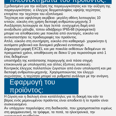
Σχεδιασμένο για την αύξηση της παραγωγικότητας και την αύξηση της
παραγωγικότητας· ο έλεγχος δειγματοληψίας υψηλής ταχύτητας
επιτρέπει την ταχύτητα του εξοπλισμού
Ταχύτερη και υψηλότερη ακρίβεια· μεγάλη οθόνη λειτουργίας 10
ιντσών, εύκολη στη χρήση διεπαφή ανθρώπου-μηχανής 3
Ανεξάρτητη λειτουργία σε λίγα λεπτά· ενισχυμένη δομή από
ανοξείδωτο χάλυβα, τύπου αδιάβροχο IP65-68 (προαιρετικό)
μπορεί να αποθηκεύσει μια ποικιλία από συνταγές, εύκολο να
αντικαταστήσει τις προδιαγραφές του προϊόντος.
Απλό, εύκολο στη συντήρηση, εύκολο στο καθαρισμό· χειροκίνητο ή
αυτόματο μηδενικό και δυναμικό μηδενικό εντοπισμό·
Δημιουργεί μορφή EXCEL και μια ποικιλία εκθέσεων δεδομένων σε
πραγματικό χρόνο, αποθήκευση σε δίσκο U για περισσότερα από 1
έτος δεδομένων
υποστήριξη της κατάστασης παραγωγής ανά πάσα στιγμή·
επικοινωνία με υπολογιστές και άλλες έξυπνες συσκευές·
Κεντρικός έλεγχος πολλαπλών ζυγιστών από έναν υπολογιστή και μια
διεπαφή ανθρώπου-μηχανής. Χρησιμοποιώντας τον έλεγχο
συχνότητας, η ταχύτητα μπορεί να ρυθμιστεί ανάλογα με την ανάγκη.
Εφαρμογή του
προϊόντος:
Η ζύγιση και η διαλογή είναι κατάλληλες για τη δοκιμή του εάν το
βάρος ενός μεμονωμένου προϊόντος είναι αποδεκτό ή το προϊόν είναι
συσκευασμένο.
Αν υπάρχουν παραλείψεις στη διαδικασία, που χρησιμοποιείται ευρέως
στη φαρμακευτική, τα τρόφιμα, τα ποτά, τα ηλεκτρονικά, την
υγειονομική περίθαλψη