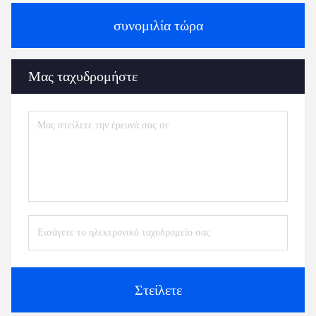
συνομιλία τώρα
Μας ταχυδρομήστε
Στείλετε