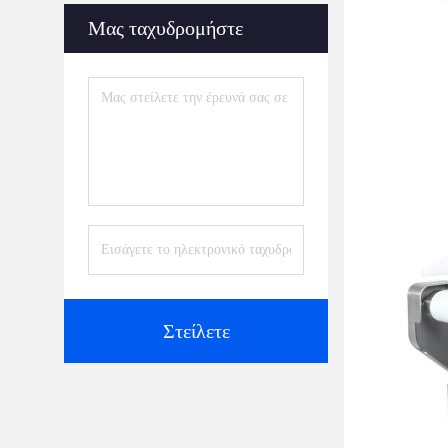
Μας ταχυδρομήστε
Στείλετε