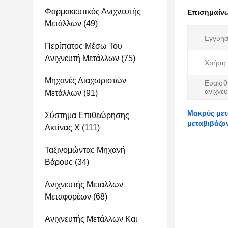
Φαρμακευτικός Ανιχνευτής
Επισημαίν
Μετάλλων
(49)
Εγγύησ
Περίπατος Μέσω Του
Ανιχνευτή Μετάλλων
(75)
Χρήση:
Μηχανές Διαχωριστών
Ευαισθ
ανίχνε
Μετάλλων
(91)
Μακρύς μετ
Σύστημα Επιθεώρησης
μεταβιβάζο
Ακτίνας X
(111)
Ταξινομώντας Μηχανή
Βάρους
(34)
Ανιχνευτής Μετάλλων
Μεταφορέων
(68)
Ανιχνευτής Μετάλλων Και