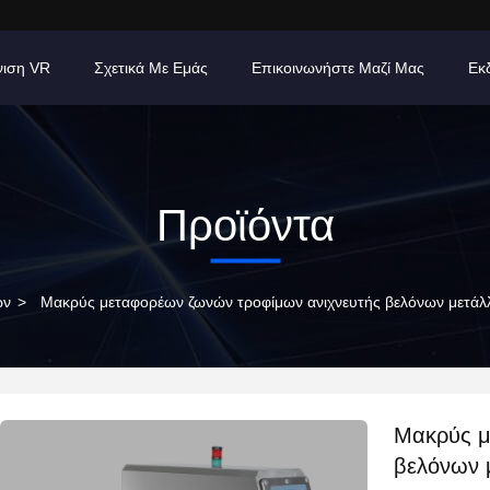
νιση VR
Σχετικά Με Εμάς
Επικοινωνήστε Μαζί Μας
Εκ
Προϊόντα
ων
>
Μακρύς μεταφορέων ζωνών τροφίμων ανιχνευτής βελόνων μετάλ
Μακρύς μ
βελόνων 