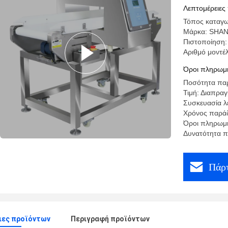
μετάλλων
Λεπτομέρειες
Τόπος καταγω
Μάρκα: SHA
Πιστοποίηση:
Αριθμό μοντέλ
Όροι πληρωμή
Ποσότητα παρ
Τιμή: Διαπρα
Συσκευασία λε
Χρόνος παράδ
Όροι πληρωμή
Δυνατότητα π
Πάρτ
ιες προϊόντων
Περιγραφή προϊόντων