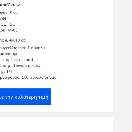
 βαθμού αυτόματος μεταβιβάζοντας
 προϊόντων
γής: Κίνα
NAN
 CE, ISO
ου: Vf-03
ς & ναυτιλίας
αγγελίας min: 1 σύνολο
γματεύσιμα
πτομέρειες: κουτί
οσης: 15work ημέρες
ς: T/T
ροσφοράς: 100 σύνολο/μήνας
ε την καλύτερη τιμή