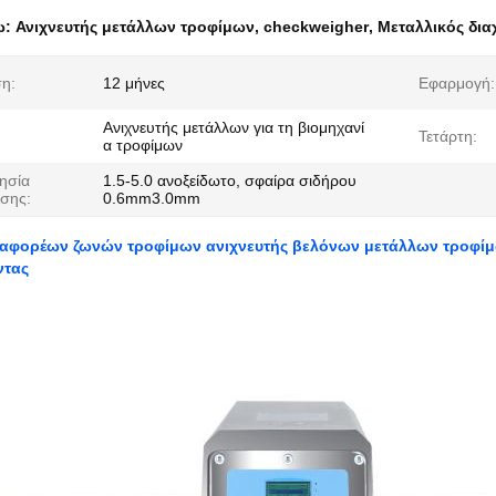
ω:
Ανιχνευτής μετάλλων τροφίμων
,
checkweigher
,
Μεταλλικός δια
η:
12 μήνες
Εφαρμογή:
Ανιχνευτής μετάλλων για τη βιομηχανί
Τετάρτη:
α τροφίμων
ησία
1.5-5.0 ανοξείδωτο, σφαίρα σιδήρου
υσης:
0.6mm3.0mm
αφορέων ζωνών τροφίμων ανιχνευτής βελόνων μετάλλων τροφίμ
ντας