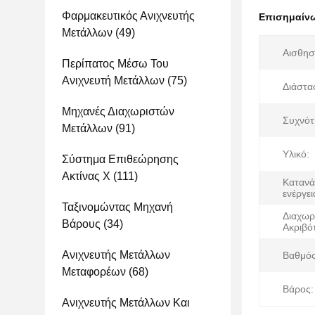
Φαρμακευτικός Ανιχνευτής
Επισημαίν
Μετάλλων
(49)
Αισθησ
Περίπατος Μέσω Του
Ανιχνευτή Μετάλλων
(75)
Διάστα
Μηχανές Διαχωριστών
Συχνότ
Μετάλλων
(91)
Υλικό:
Σύστημα Επιθεώρησης
Ακτίνας X
(111)
Καταν
ενέργει
Ταξινομώντας Μηχανή
Διαχωρ
Βάρους
(34)
Ακριβό
Ανιχνευτής Μετάλλων
Βαθμός
Μεταφορέων
(68)
Βάρος:
Ανιχνευτής Μετάλλων Και