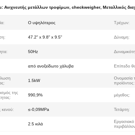
ω:
Ανιχνευτής μετάλλων τροφίμων
,
checkweigher
,
Μεταλλικός δια
ία:
Ο υψηλότερος
Τρέχων:
ση:
47.2" x 9.8" x 9.5"
Δύναμη:
ητα:
50Hz
Δυναμικότη
από ανοξείδωτο χάλυβα
Επίπεδο θ
άλωση
Ονομασία 
1.5kW
ας:
προϊόντος:
ισμός της
990,9%
μέγεθος:
τητας:
 κενού:
≤-0,09MPa
Τετάρτη:
Εργασιακό
2.5 κιλά
περιβάλλον