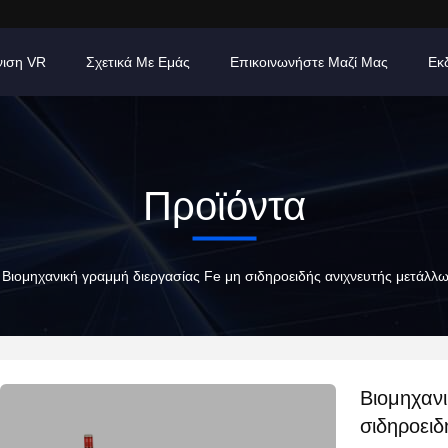
νιση VR
Σχετικά Με Εμάς
Επικοινωνήστε Μαζί Μας
Εκ
Προϊόντα
Βιομηχανική γραμμή διεργασίας Fe μη σιδηροειδής ανιχνευτής μετάλλ
Βιομηχανι
σιδηροειδ