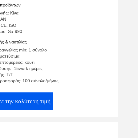
αβλητή ταχύτητα τροφίμων ανιχνευτής
 προϊόντων
γής: Κίνα
NAN
 CE, ISO
λου: Sa-990
ς & ναυτιλίας
αγγελίας min: 1 σύνολο
γματεύσιμα
πτομέρειες: κουτί
οσης: 15work ημέρες
ς: T/T
ροσφοράς: 100 σύνολο/μήνας
ε την καλύτερη τιμή