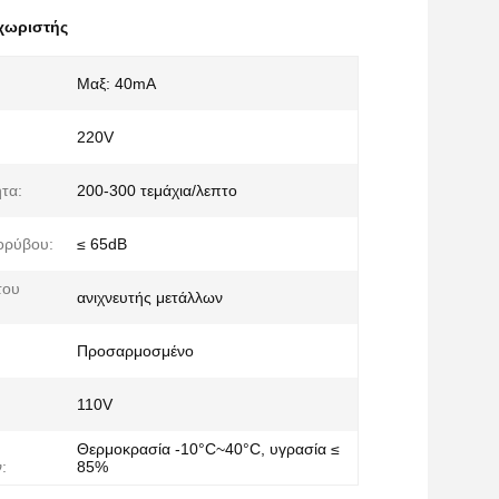
χωριστής
Μαξ: 40mA
220V
τα:
200-300 τεμάχια/λεπτο
ορύβου:
≤ 65dB
του
ανιχνευτής μετάλλων
Προσαρμοσμένο
110V
Θερμοκρασία -10°C~40°C, υγρασία ≤
:
85%