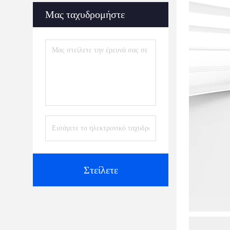
Μας ταχυδρομήστε
Στείλετε