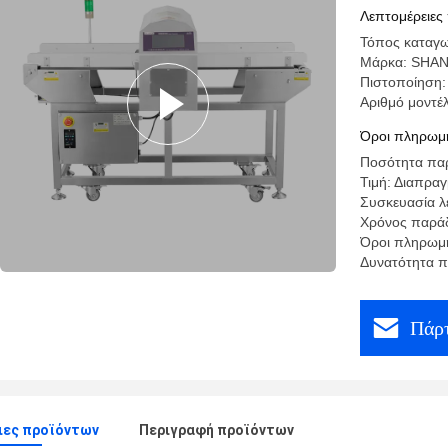
ζώνη μετ
Λεπτομέρειες
μετάλλων
Τόπος καταγω
Μάρκα: SHA
Πιστοποίηση:
Αριθμό μοντέ
Όροι πληρωμή
Ποσότητα παρ
Τιμή: Διαπρα
Συσκευασία λε
Χρόνος παράδ
Όροι πληρωμή
Δυνατότητα π
Πάρτ
ιες προϊόντων
Περιγραφή προϊόντων