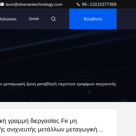
leon@shanantechnology.com
86--13215377368
δηλώσεις
Κουβέντα
Greek
ων μεταγωγική ζώνη μεταβλητή ταχύτητα τροφίμων ανιχνευτής
κή γραμμή διεργασίας Fe μη
ής ανιχνευτής μετάλλων μεταγωγική