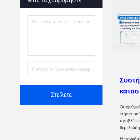
Μας ταχυδρομήστε
Συστή
κατασ
Στείλετε
Οι αριθμο
ετήσιο ρυ
προβλέψει
θεμελιώδη
Η παγκόσμ