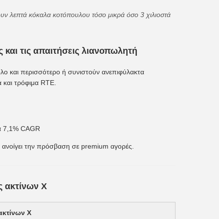
υν λεπτά κόκαλα κοτόπουλου τόσο μικρά όσο 3 χιλιοστά
 και τις απαιτήσεις λιανοπωλητή
ο και περισσότερο ή συνιστούν ανεπιφύλακτα
ά και τρόφιμα RTE.
τά 7,1% CAGR
ι ανοίγει την πρόσβαση σε premium αγορές.
ς ακτίνων Χ
ακτίνων Χ