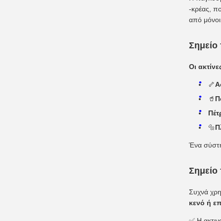
-κρέας, πο
από μόνοι
Σημείο
Οι ακτίν
🦴
Α
🥤
Π
Πέτ
🔩
Π
Ένα σύστη
Σημείο 
Συχνά χρη
κενό ή ε
✅ Η ακτιν