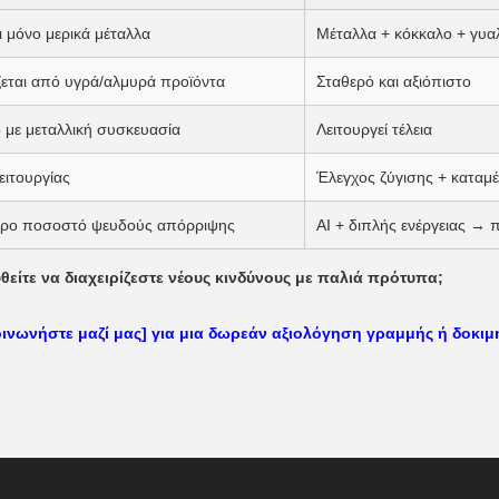
ι μόνο μερικά μέταλλα
Μέταλλα + κόκκαλο + γυα
εται από υγρά/αλμυρά προϊόντα
Σταθερό και αξιόπιστο
 με μεταλλική συσκευασία
Λειτουργεί τέλεια
ειτουργίας
Έλεγχος ζύγισης + καταμέ
ρο ποσοστό ψευδούς απόρριψης
AI + διπλής ενέργειας → 
θείτε να διαχειρίζεστε νέους κινδύνους με παλιά πρότυπα;
οινωνήστε μαζί μας] για μια δωρεάν αξιολόγηση γραμμής ή δοκιμ